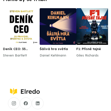
Deník CEO: 33
Šálivá hra světla
F1: Přísně tajné
pravidel byznysu a
Steven Bartlett
Daniel Kehlmann
Giles Richards
života