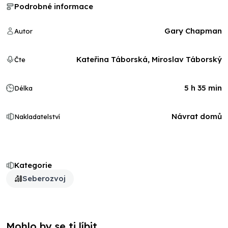
Podrobné informace
Gary Chapman
Autor
Kateřina Táborská, Miroslav Táborský
Čte
5 h 35 min
Délka
Návrat domů
Nakladatelství
Kategorie
Seberozvoj
Mohlo by se ti líbit