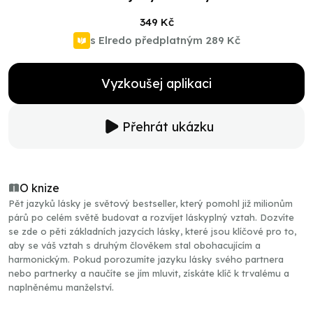
349 Kč
s Elredo předplatným
289 Kč
Vyzkoušej aplikaci
Přehrát ukázku
O knize
Pět jazyků lásky je světový bestseller, který pomohl již milionům
párů po celém světě budovat a rozvíjet láskyplný vztah. Dozvíte
se zde o pěti základních jazycích lásky, které jsou klíčové pro to,
aby se váš vztah s druhým člověkem stal obohacujícím a
harmonickým. Pokud porozumíte jazyku lásky svého partnera
nebo partnerky a naučíte se jím mluvit, získáte klíč k trvalému a
naplněnému manželství.