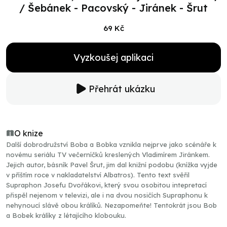
/ Šebánek - Pacovský - Jiránek - Šrut
69 Kč
Vyzkoušej aplikaci
Přehrát ukázku
O knize
Další dobrodružství Boba a Bobka vznikla nejprve jako scénáře k
novému seriálu TV večerníčků kreslených Vladimírem Jiránkem.
Jejich autor, básník Pavel Šrut, jim dal knižní podobu (knížka vyjde
v příštím roce v nakladatelství Albatros). Tento text svěřil
Supraphon Josefu Dvořákovi, který svou osobitou intepretací
přispěl nejenom v televizi, ale i na dvou nosičích Supraphonu k
nehynoucí slávě obou králíků. Nezapomeňte! Tentokrát jsou Bob
a Bobek králíky z létajícího klobouku.