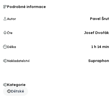
Podrobné informace
Pavel Šrut
Autor
Josef Dvořák
Čte
1 h 14 min
Délka
Supraphon
Nakladatelství
Kategorie
Dětské