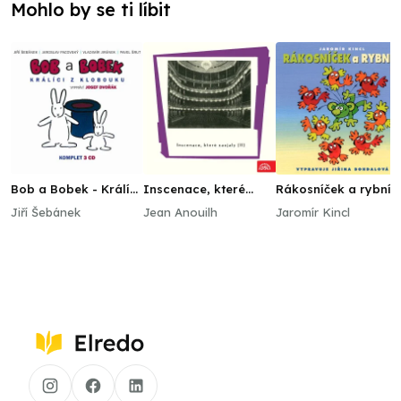
Mohlo by se ti líbit
Bob a Bobek - Králíci
Inscenace, které
Rákosníček a rybník
z klobouku / Šebánek
zaujaly (II)
Jiří Šebánek
Jean Anouilh
Jaromír Kincl
- Pacovský - Jiránek
- Šrut