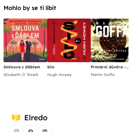
Mohlo by se ti líbit
Smlouva s ďáblem
Silo
Primární důvěra -
Úhel pohledu
Elizabeth O´Roark
Hugh Howey
Martin Goffa