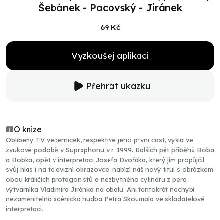
Šebánek - Pacovský - Jiránek
69 Kč
Vyzkoušej aplikaci
Přehrát ukázku
O knize
Oblíbený TV večerníček, respektive jeho první část, vyšla ve
zvukové podobě v Supraphonu v r. 1999. Dalších pět příběhů Boba
a Bobka, opět v interpretaci Josefa Dvořáka, který jim propůjčil
svůj hlas i na televizní obrazovce, nabízí náš nový titul s obrázkem
obou králičích protagonistů a nezbytného cylindru z pera
výtvarníka Vladimíra Jiránka na obalu. Ani tentokrát nechybí
nezaměnitelná scénická hudba Petra Skoumala ve skladatelově
interpretaci.