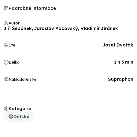
Podrobné informace
Autor
Jiří Šebánek, Jaroslav Pacovský, Vladimír Jiránek
Josef Dvořák
Čte
1 h 3 min
Délka
Supraphon
Nakladatelství
Kategorie
Dětské