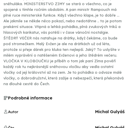
sněhuláka. MINISTERSTVO ZIMY se stará o všechno, co je
spojené s tímhle ročním obdobím. A pan ministr Rampouch má
plné ruce ministerské funkce. Když všechno klape, je to dobře …
Ale jakmile se někde něco pokazí, nebo nedotáhne .. to je potom
prekérní situace. Vtipná a lehká pohádka, plná zvukových triků a
hlasových karikatur, vás potěší i v čase vánoční nostalgie.
ŠTĚDRÝ VEČER nás natahuje na drátky, když čekáme, co bude
pod stromečkem. Malý Evžen je ale na drátkách už od léta,
protože si přeje dárek pro kluka ten nejlepší. Jaký? To uslyšíte v
milém vyprávění o natěšeném Evženovi a jeho štědrém večeru.
VLOČKA V KLOBOUČKU je příběh o tom jak paní Zíma pověří
každý rok tu nejkrásnější sněhovou vločku aby vedla ostatní
vločky od její království až na zem. Je to pohádka o odvaze malé
vločky, o dobrodružství, která zažije a nebezpečí, která překonává
na dlouhé cestě do Čech.
Podrobné informace
Michal Gulyáš
Autor
Michal Gulyáš
Čte