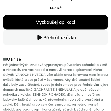
149 Kč
Vyzkoušej aplikaci
Přehrát ukázku
O knize
Pět jednotlivých, zvukově výpravných, původních pohádek o zimě
a vánocích, pro vás napsal a namluvil herec a spisovatel Michal
Gulyáš. VÁNOČNÍ HVĚZDA vám ukáže svou čarovnou moc, kterou
ovládá lidská srdce právě v čas vánoc. Aby dvě smutné lidské
duše byly zase šťastné, svede je dohromady prostřednictvím jejich
domácích mazlíčků. ZACHRAŇTE SNĚHULÁKA je opět původní
pohádka z kolekci ZIMNÍCH POHÁDEK, dýchající atmosférou
ladovsky laděných obrázků, převedených do světa vyprávění a
zvuků. Děti, hrající si po celý čas zimy, prožívají jednotlivá její
období, aby pak na jejím konci učinily zázrak k záchraně tajícího