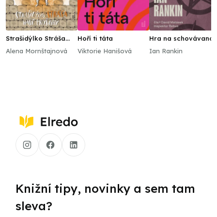
Strašidýlko Stráša
Hoří ti táta
Hra na schovávano
hasí průšvihy
Alena Mornštajnová
Viktorie Hanišová
Ian Rankin
Knižní tipy, novinky a sem tam
sleva?