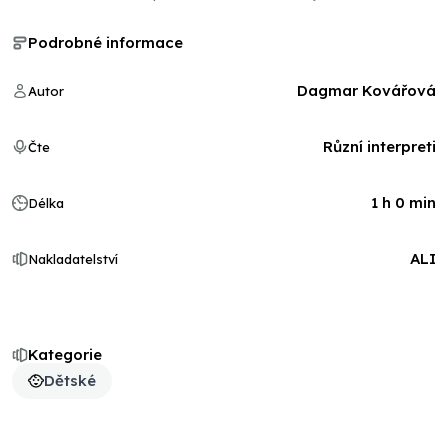
Podrobné informace
Dagmar Kovářová
Autor
Různí interpreti
Čte
1 h 0 min
Délka
ALI
Nakladatelství
Kategorie
Dětské