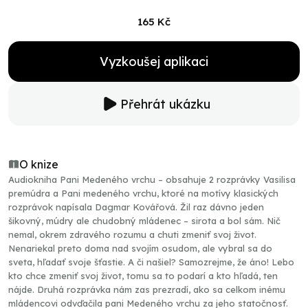
165 Kč
Vyzkoušej aplikaci
Přehrát ukázku
O knize
Audiokniha Pani Medeného vrchu – obsahuje 2 rozprávky Vasilisa
premúdra a Pani medeného vrchu, ktoré na motívy klasických
rozprávok napísala Dagmar Kovářová. Žil raz dávno jeden
šikovný, múdry ale chudobný mládenec – sirota a bol sám. Nič
nemal, okrem zdravého rozumu a chuti zmeniť svoj život.
Nenariekal preto doma nad svojím osudom, ale vybral sa do
sveta, hľadať svoje šťastie. A či našiel? Samozrejme, že áno! Lebo
kto chce zmeniť svoj život, tomu sa to podarí a kto hľadá, ten
nájde. Druhá rozprávka nám zas prezradí, ako sa celkom inému
mládencovi odvďačila pani Medeného vrchu za jeho statočnosť.