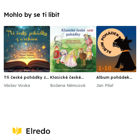
Mohlo by se ti líbit
Tři české pohádky z
Klasické české
Album pohádek
archivu
pohádky
"Supraphon dětem"
Václav Voska
Božena Němcová
Jan Pilař
1-10