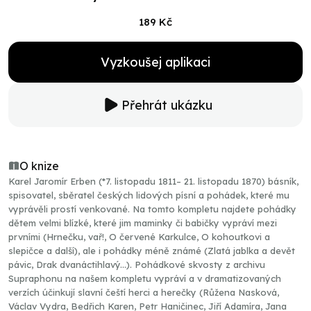
189 Kč
Vyzkoušej aplikaci
Přehrát ukázku
O knize
Karel Jaromír Erben (*7. listopadu 1811– 21. listopadu 1870) básník,
spisovatel, sběratel českých lidových písní a pohádek, které mu
vyprávěli prostí venkované. Na tomto kompletu najdete pohádky
dětem velmi blízké, které jim maminky či babičky vypráví mezi
prvními (Hrnečku, vař!, O červené Karkulce, O kohoutkovi a
slepičce a další), ale i pohádky méně známé (Zlatá jablka a devět
pávic, Drak dvanáctihlavý...). Pohádkové skvosty z archivu
Supraphonu na našem kompletu vypráví a v dramatizovaných
verzích účinkují slavní čeští herci a herečky (Růžena Nasková,
Václav Vydra, Bedřich Karen, Petr Haničinec, Jiří Adamíra, Jana