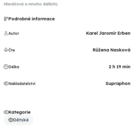
Hlaváčová a mnoho dalších).
Podrobné informace
Karel Jaromír Erben
Autor
Růžena Nasková
Čte
2 h 19 min
Délka
Supraphon
Nakladatelství
Kategorie
Dětské