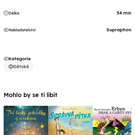
54 min
Délka
Supraphon
Nakladatelství
Kategorie
Dětské
Mohlo by se ti líbit