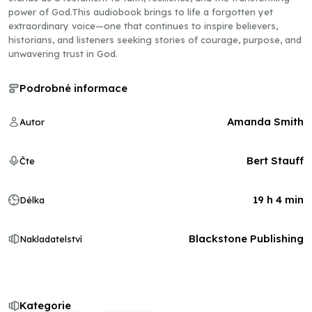
power of God.This audiobook brings to life a forgotten yet
extraordinary voice—one that continues to inspire believers,
historians, and listeners seeking stories of courage, purpose, and
unwavering trust in God.
Podrobné informace
Amanda Smith
Autor
Bert Stauff
Čte
19 h 4 min
Délka
Blackstone Publishing
Nakladatelství
Kategorie