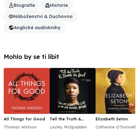
Biografie
Historie
Náboženství & Duchovno
Anglické audioknihy
Mohlo by se ti líbit
All Things for Good
Tell the Truth &
Elizabeth Seton
Shame the Devil
Thomas Watson
Lezley McSpadden
Catherine O’Donnell