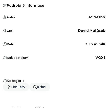
Podrobné informace
Jo Nesbo
Autor
David Matásek
Čte
18 h 41 min
Délka
VOXI
Nakladatelství
Kategorie
Thrillery
Krimi