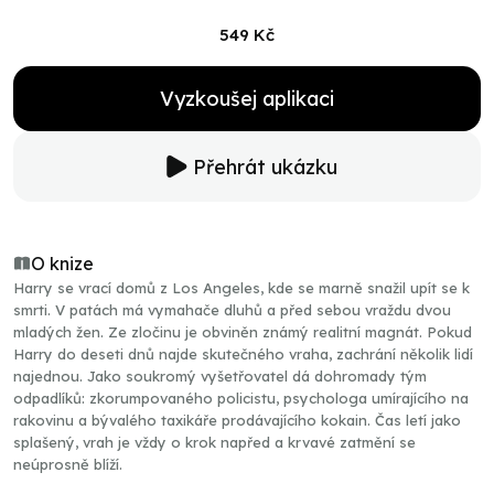
549 Kč
Vyzkoušej aplikaci
Přehrát ukázku
O knize
Harry se vrací domů z Los Angeles, kde se marně snažil upít se k
smrti. V patách má vymahače dluhů a před sebou vraždu dvou
mladých žen. Ze zločinu je obviněn známý realitní magnát. Pokud
Harry do deseti dnů najde skutečného vraha, zachrání několik lidí
najednou. Jako soukromý vyšetřovatel dá dohromady tým
odpadlíků: zkorumpovaného policistu, psychologa umírajícího na
rakovinu a bývalého taxikáře prodávajícího kokain. Čas letí jako
splašený, vrah je vždy o krok napřed a krvavé zatmění se
neúprosně blíží.