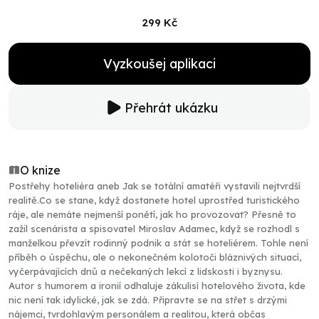
299 Kč
Vyzkoušej aplikaci
Přehrát ukázku
O knize
Postřehy hoteliéra aneb Jak se totální amatéři vystavili nejtvrdší
realitě.Co se stane, když dostanete hotel uprostřed turistického
ráje, ale nemáte nejmenší ponětí, jak ho provozovat? Přesně to
zažil scenárista a spisovatel Miroslav Adamec, když se rozhodl s
manželkou převzít rodinný podnik a stát se hoteliérem. Tohle není
příběh o úspěchu, ale o nekonečném kolotoči bláznivých situací,
vyčerpávajících dnů a nečekaných lekcí z lidskosti i byznysu.
Autor s humorem a ironií odhaluje zákulisí hotelového života, kde
nic není tak idylické, jak se zdá. Připravte se na střet s drzými
nájemci, tvrdohlavým personálem a realitou, která občas