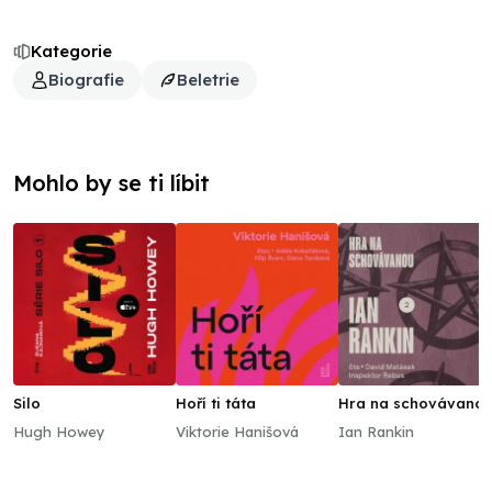
Kategorie
Biografie
Beletrie
Mohlo by se ti líbit
Silo
Hoří ti táta
Hra na schovávano
Hugh Howey
Viktorie Hanišová
Ian Rankin