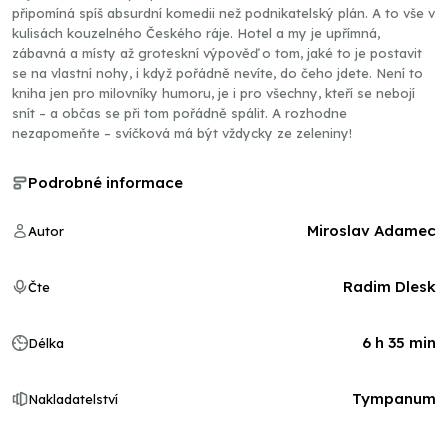
připomíná spíš absurdní komedii než podnikatelský plán. A to vše v
kulisách kouzelného Českého ráje. Hotel a my je upřímná,
zábavná a místy až groteskní výpověď o tom, jaké to je postavit
se na vlastní nohy, i když pořádně nevíte, do čeho jdete. Není to
kniha jen pro milovníky humoru, je i pro všechny, kteří se nebojí
snít – a občas se při tom pořádně spálit. A rozhodne
nezapomeňte – svíčková má být vždycky ze zeleniny!
Podrobné informace
Miroslav Adamec
Autor
Radim Dlesk
Čte
6 h 35 min
Délka
Tympanum
Nakladatelství