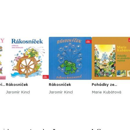
ví
Rákosníček
Rákosníček
Pohádky ze
strakatých vajíček
Jaromír Kincl
Jaromír Kincl
Marie Kubátová