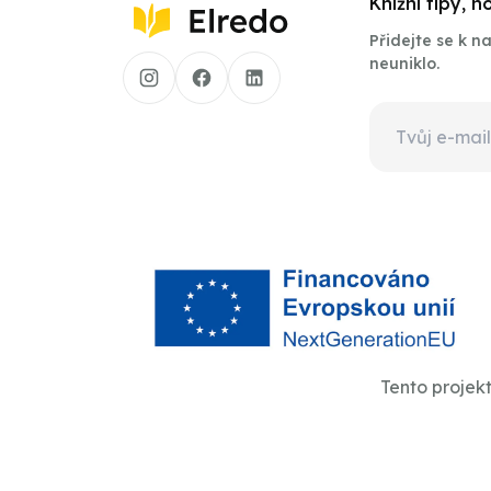
Knižní tipy, 
Přidejte se k 
neuniklo.
Tento projek