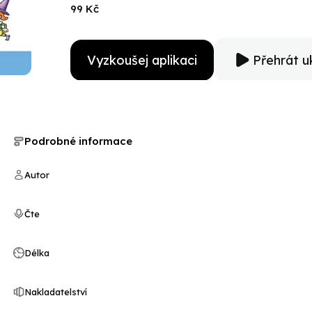
99 Kč
Vyzkoušej aplikaci
Přehrát u
Podrobné informace
Autor
Čte
Délka
Nakladatelství