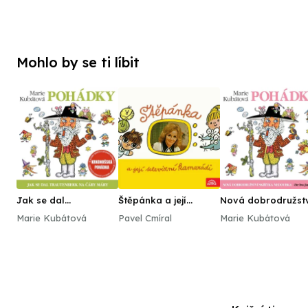
Mohlo by se ti líbit
Jak se dal
Štěpánka a její
Nová dobrodružst
Trautenberk na čáry
televizní kamarádi
skřítka Nedoubka
Marie Kubátová
Pavel Cmíral
Marie Kubátová
máry