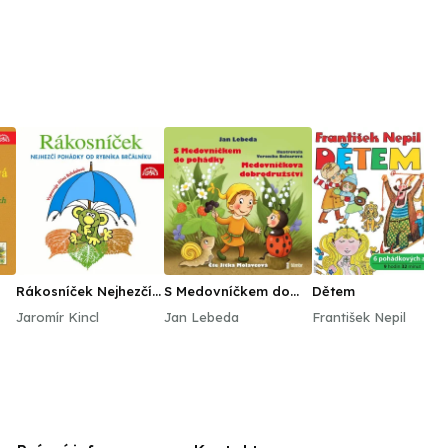
Rákosníček Nejhezčí
S Medovníčkem do
Dětem
pohádky od rybníka
pohádky a
Jaromír Kincl
Jan Lebeda
František Nepil
Brčálníku
Medovníčkova
dobrodružství