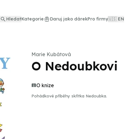
Hledat
Kategorie
Daruj jako dárek
Pro firmy
🇺🇸 EN
Marie Kubátová
O Nedoubkovi
O knize
Pohádkové příběhy skřítka Nedoubka.