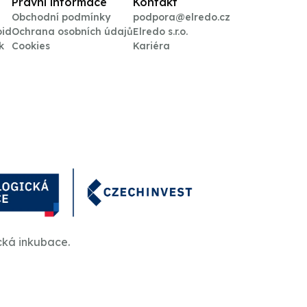
Právní informace
Kontakt
Obchodní podmínky
podpora@elredo.cz
oid
Ochrana osobních údajů
Elredo s.r.o.
k
Cookies
Kariéra
cká inkubace.