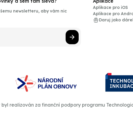
novinky a sem tam sleva?
Aplikace
Aplikace pro iOS
našemu newsletteru, aby vám nic
Aplikace pro Andr
Daruj jako dáre
t byl realizován za finanční podpory programu Technologi