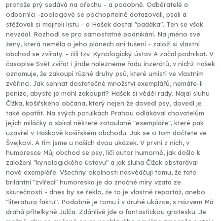
protože prý sedává na ořechu - a podobně. Odběratelé a
odborníci -zoologové se pochopitelně dotazovali, psali a
stěžovali si majiteli listu - a Hašek dostal "padáka". Ten se však
nevzdal. Rozhodl se pro samostatné podnikání. Na jméno své
ženy, která neměla o jeho plánech ani tušení - založí si vlastní
obchod se zvířaty. - čili tzv. Kynologický ústav A začal podnikat. V
časopise Svět zvířat i jinde nalezneme řadu inzerátů, v nichž Hašek
oznamuje, že zakoupí různé druhy psů, které umístí ve vlastním
zvěřinci. Jak sehnat dostatečné množství exemplářů, nemáte-li
peníze, abyste je mohl zakoupit? Hašek si věděl rady. Najal sluhu
Čížka, košířského občana, který nejen že dovedl psy, dovedl je
také opatřit. Na svých potulkách Prahou odlákával chovatelům
jejich miláčky a sbíral některé zatoulané "exempláře", které pak
uzavřel v Haškově košířském obchodu. Jak se o tom dočtete ve
Švejkovi. A tím jsme u našich dvou ukázek. V první z nich, v
humoresce Můj obchod se psy, líčí autor humorně, jak došlo k
založení "kynologického ústavu" a jak sluha Čížek obstarával
nové exempláře. Všechny okolnosti nasvědčují tomu, že tato
brilantní "zvířecí" humoreska je do značné míry vzata ze
skutečností - dnes by se řeklo, že to je vlastně reportáž, anebo
"literatura faktu". Podobně je tomu i v druhé ukázce, s názvem Má
drahá přítelkyně Julča. Zdánlivě jde o fantastickou grotesku. Je