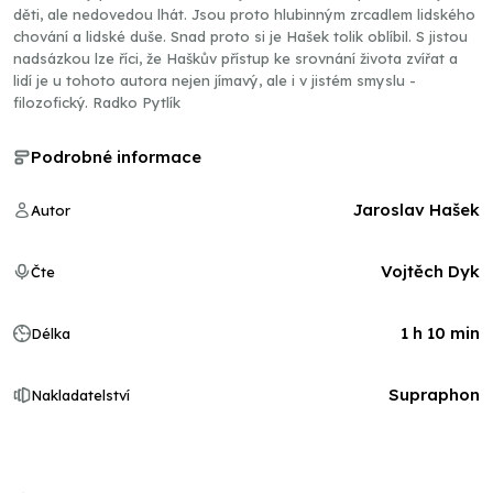
děti, ale nedovedou lhát. Jsou proto hlubinným zrcadlem lidského
chování a lidské duše. Snad proto si je Hašek tolik oblíbil. S jistou
nadsázkou lze říci, že Haškův přístup ke srovnání života zvířat a
lidí je u tohoto autora nejen jímavý, ale i v jistém smyslu -
filozofický. Radko Pytlík
Podrobné informace
Jaroslav Hašek
Autor
Vojtěch Dyk
Čte
1 h 10 min
Délka
Supraphon
Nakladatelství