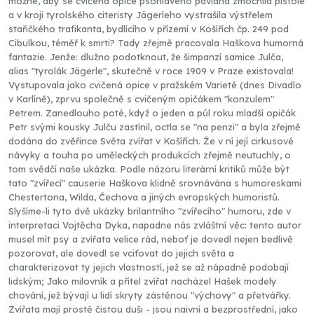
možné, aby se cvičená opice psohlavého paviána zmocnila pistole
a v kroji tyrolského citeristy Jägerleho vystrašila výstřelem
stařičkého trafikanta, bydlícího v přízemí v Košířích čp. 249 pod
Cibulkou, téměř k smrti? Tady zřejmě pracovala Haškova humorná
fantazie. Jenže: dlužno podotknout, že šimpanzí samice Julča,
alias "tyrolák Jägerle", skutečně v roce 1909 v Praze existovala!
Vystupovala jako cvičená opice v pražském Varieté (dnes Divadlo
v Karlíně), zprvu společně s cvičeným opičákem "konzulem"
Petrem. Zanedlouho poté, když o jeden a půl roku mladší opičák
Petr svými kousky Julču zastínil, octla se "na penzi" a byla zřejmě
dodána do zvěřince Světa zvířat v Košířích. Že v ní její cirkusové
návyky a touha po uměleckých produkcích zřejmě neutuchly, o
tom svědčí naše ukázka. Podle názoru literární kritiků může být
tato "zvířecí" causerie Haškova klidně srovnávána s humoreskami
Chestertona, Wilda, Čechova a jiných evropských humoristů.
Slyšíme-li tyto dvě ukázky brilantního "zvířecího" humoru, zde v
interpretaci Vojtěcha Dyka, napadne nás zvláštní věc: tento autor
musel mít psy a zvířata velice rád, neboť je dovedl nejen bedlivě
pozorovat, ale dovedl se vciťovat do jejich světa a
charakterizovat ty jejich vlastností, jež se až nápadně podobají
lidským; Jako milovník a přítel zvířat nacházel Hašek modely
chování, jež bývají u lidí skryty zástěnou "výchovy" a přetvářky.
Zvířata mají prostě čistou duši - jsou naivní a bezprostřední, jako