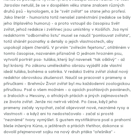
Jaroslav netušil, že se v dospělém věku stane znalcem různých
druhů psů - kynologem, a že "svět zvířat" se stane jeho profesí.
Jako literát - humorista totiž nenašel zaměstnání (redakce se bály
jeho štiplavého humoru) - a proto vstoupil do časopisu Svět
zvířat, jehož redakce i zvěřinec jsou umístěny v Košířích. Jsa nyní
redaktorrm "odborného listu" musel se naučil "pomlouvat zvířata",
totiž shánět poznatky a detaily o jejich vlastnostech, aby
uspokojil zájem čtenářů. V prvním "zvířecím fejetonu", otištěném v
tomto časopise, nazvaném příznačně O jednom hrozném psu,
vytvořil portrét psa- tuláka, který byl navenek "tak ošklivý" - až
byl krásný. Po zákonu uměleckého obrazu vyjádřil zde vlastní
ideál tuláka, bohéma a satirika. V redakci Světa zvířat získal nový
redaktor obrovskou zkušenost. Naučil se pracovat s prameny a
příručkami - Brehmův Život zvířat byl mu každodenní zoologickou
příručkou. Psal o všem možném - o opicích psohlavých paviánech,
o žralocích u Messiny, o afrických ptácích a jiných zajímavostech
ze života zvířat. Jenže nic netrvá věčně. Po čase, když jeho
prameny začaly vysychat, začal objevovat nové, neznámé rysy a
vlastnosti - a když ani to nedostačovalo - začal si prostě
"neznámé" tvory vymýšlet. S gustem mystifikátora psal o prahorní
bleše inženýra Kúna, o ještěrech a ptácích třetihor, dokonce si
dovolil přejmenovat sojku na nový druh ptáka "ořešníka" -