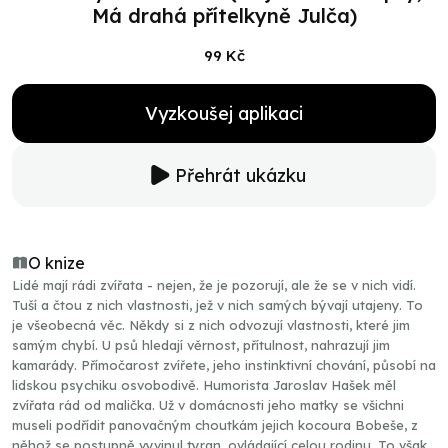
Má drahá přítelkyně Julča)
99 Kč
Vyzkoušej aplikaci
Přehrát ukázku
O knize
Lidé mají rádi zvířata - nejen, že je pozorují, ale že se v nich vidí.
Tuší a čtou z nich vlastnosti, jež v nich samých bývají utajeny. To
je všeobecná věc. Někdy si z nich odvozují vlastnosti, které jim
samým chybí. U psů hledají věrnost, přítulnost, nahrazují jim
kamarády. Přímočarost zvířete, jeho instinktivní chování, působí na
lidskou psychiku osvobodivě. Humorista Jaroslav Hašek měl
zvířata rád od malička. Už v domácnosti jeho matky se všichni
museli podřídit panovačným choutkám jejich kocoura Bobeše, z
něhož se postupně vyvinul tyran, ovládající celou rodinu. To však