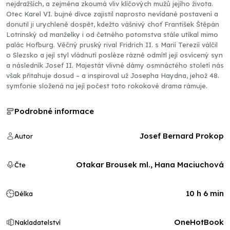
nejdražších, a zejména zkoumá vliv klíčových mužů jejího života.
Otec Karel VI. bujné dívce zajistil naprosto nevídané postavení a
donutil ji urychleně dospět, kdežto vášnivý choť František Štěpán
Lotrinský od manželky i od četného potomstva stále utíkal mimo
palác Hofburg. Věčný pruský rival Fridrich II. s Marií Terezií válčil
o Slezsko a její styl vládnutí posléze rázně odmítl její osvícený syn
a následník Josef II. Majestát vlivné dámy osmnáctého století nás
však přitahuje dosud – a inspiroval už Josepha Haydna, jehož 48.
symfonie složená na její počest toto rokokové drama rámuje.
Podrobné informace
Josef Bernard Prokop
Autor
Otakar Brousek ml., Hana Maciuchová
Čte
10 h 6 min
Délka
OneHotBook
Nakladatelství