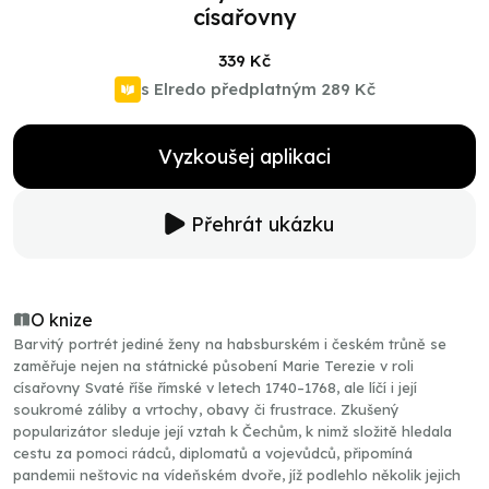
císařovny
339 Kč
s Elredo předplatným
289 Kč
Vyzkoušej aplikaci
Přehrát ukázku
O knize
Barvitý portrét jediné ženy na habsburském i českém trůně se
zaměřuje nejen na státnické působení Marie Terezie v roli
císařovny Svaté říše římské v letech 1740–1768, ale líčí i její
soukromé záliby a vrtochy, obavy či frustrace. Zkušený
popularizátor sleduje její vztah k Čechům, k nimž složitě hledala
cestu za pomoci rádců, diplomatů a vojevůdců, připomíná
pandemii neštovic na vídeňském dvoře, jíž podlehlo několik jejich