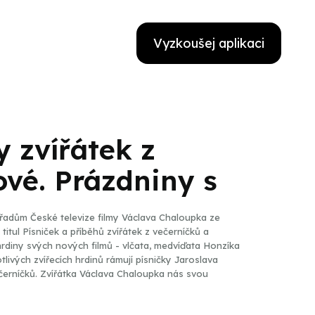
Vyzkoušej aplikaci
y zvířátek z
ové. Prázdniny s
ořadům České televize filmy Václava Chaloupka ze
titul Písniček a příběhů zvířátek z večerníčků a
hrdiny svých nových filmů - vlčata, medvíďata Honzíka
otlivých zvířecích hrdinů rámují písničky Jaroslava
oupka nás svou