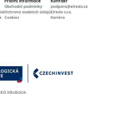
Právní informace
Kontakt
Obchodní podmínky
podpora@elredo.cz
oid
Ochrana osobních údajů
Elredo s.r.o.
k
Cookies
Kariéra
cká inkubace.