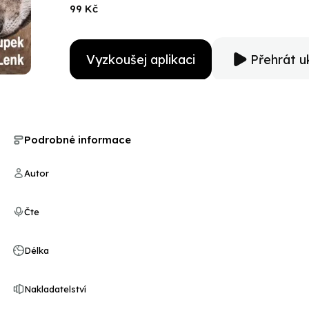
99 Kč
Vyzkoušej aplikaci
Přehrát u
Podrobné informace
Autor
Čte
Délka
Nakladatelství