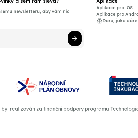
novinky a sem tam sleva?
Aplikace
Aplikace pro iOS
našemu newsletteru, aby vám nic
Aplikace pro Andr
Daruj jako dáre
t byl realizován za finanční podpory programu Technologi