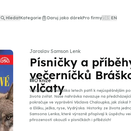
Hledat
Kategorie
Daruj jako dárek
Pro firmy
🇺🇸 EN
Jaroslav Samson Lenk
Písničky a příběh
večerníčků Brášk
O knize
vlčaty
V posledních několika letech patří k nejúspěšnějším p
života zvířat. Naše nahrávka navazuje na předcházející 
pokračuje ve vyprávění Václava Chaloupka, jak získal 
a Elišku, ježka, ryse, Vydrýska. Historky ze života jedn
Samsona Lenka, které výrazně přispívají k úspěchu večerníčků. Zvířátka Václava Chal
přirozeností okouzlí v písničkách i příbězích!