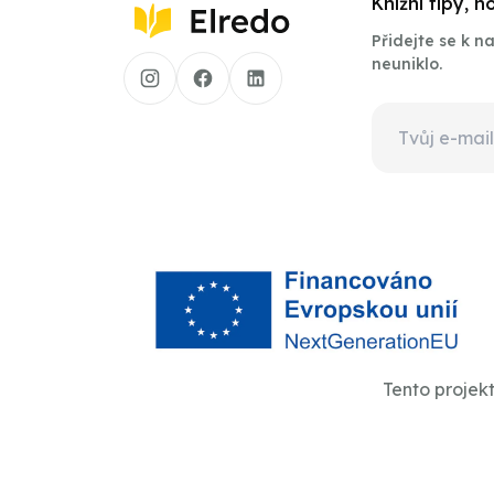
Knižní tipy, 
Přidejte se k 
neuniklo.
Tento projek