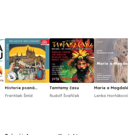
Historie psaná
Tamtamy času
Marie a Magdalény
šelakem - Pryč, ach
František Šmíd
Rudolf Švaříček
Lenka Horňáková -
pryč je všechno.
Civade
Šelakové melodramy