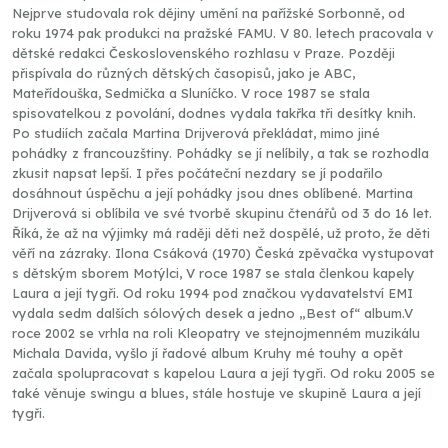
Nejprve studovala rok dějiny umění na pařížské Sorbonně, od
roku 1974 pak produkci na pražské FAMU. V 80. letech pracovala v
dětské redakci Československého rozhlasu v Praze. Později
přispívala do různých dětských časopisů, jako je ABC,
Mateřídouška, Sedmička a Sluníčko. V roce 1987 se stala
spisovatelkou z povolání, dodnes vydala takřka tři desítky knih.
Po studiích začala Martina Drijverová překládat, mimo jiné
pohádky z francouzštiny. Pohádky se jí nelíbily, a tak se rozhodla
zkusit napsat lepší. I přes počáteční nezdary se jí podařilo
dosáhnout úspěchu a její pohádky jsou dnes oblíbené. Martina
Drijverová si oblíbila ve své tvorbě skupinu čtenářů od 3 do 16 let.
Říká, že až na výjimky má raději děti než dospělé, už proto, že děti
věří na zázraky. Ilona Csáková (1970) Česká zpěvačka vystupovat
s dětským sborem Motýlci, V roce 1987 se stala členkou kapely
Laura a její tygři. Od roku 1994 pod značkou vydavatelství EMI
vydala sedm dalších sólových desek a jedno „Best of“ album.V
roce 2002 se vrhla na roli Kleopatry ve stejnojmenném muzikálu
Michala Davida, vyšlo jí řadové album Kruhy mé touhy a opět
začala spolupracovat s kapelou Laura a její tygři. Od roku 2005 se
také věnuje swingu a blues, stále hostuje ve skupině Laura a její
tygři.