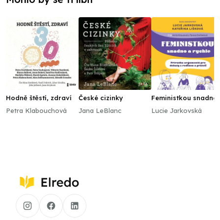
Hodně štěstí, zdraví
České cizinky
Feministkou snadno
rychle
Petra Klabouchová
Jana LeBlanc
Lucie Jarkovská