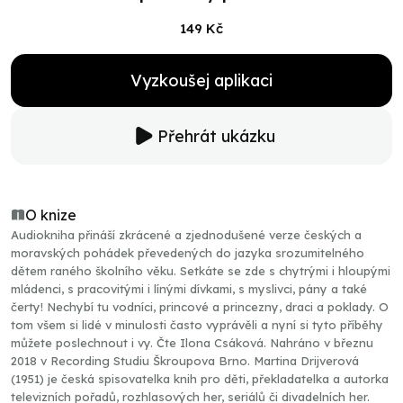
149 Kč
Vyzkoušej aplikaci
Přehrát ukázku
O knize
Audiokniha přináší zkrácené a zjednodušené verze českých a
moravských pohádek převedených do jazyka srozumitelného
dětem raného školního věku. Setkáte se zde s chytrými i hloupými
mládenci, s pracovitými i línými dívkami, s myslivci, pány a také
čerty! Nechybí tu vodníci, princové a princezny, draci a poklady. O
tom všem si lidé v minulosti často vyprávěli a nyní si tyto příběhy
můžete poslechnout i vy. Čte Ilona Csáková. Nahráno v březnu
2018 v Recording Studiu Škroupova Brno. Martina Drijverová
(1951) je česká spisovatelka knih pro děti, překladatelka a autorka
televizních pořadů, rozhlasových her, seriálů či divadelních her.