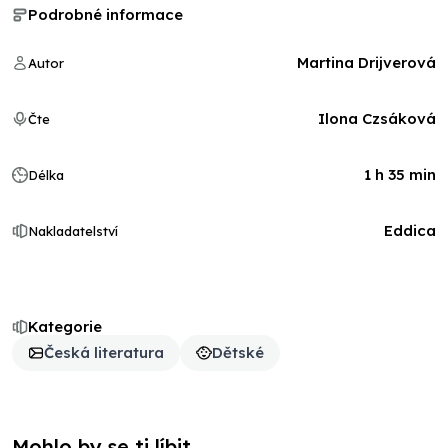
Podrobné informace
Martina Drijverová
Autor
Ilona Czsáková
Čte
1 h 35 min
Délka
Eddica
Nakladatelství
Kategorie
Česká literatura
Dětské
Mohlo by se ti líbit