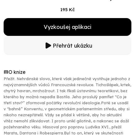
195 Kč
Vyzkoušej aplikaci
Přehrát ukázku
O knize
Přežít. Nehrdinské slovo, které však jedinečně vystihuje jednoho z
nejvýznamnějších vůdců Francouzské revoluce. Tichošlápek, krtek,
chytrý havran, mrchožrout. I tak říkali ústavnímu teoretikovi, bez
kterého by možná nepadla Bastila. Jeho proslulý pamflet “Co je
třetí stav?” zformoval počátky revoluční ideologie.Poté se usadil
v “bahně” Konventu, v geometrickém parlamentním středu, aby si
nikoho neznepřátelil. Vždy se přidal k většině, aby ho aktuální
vítěz nemohl zlikvidovat. I proto unikl gilotině, a nakonec se dožil
požehnaného věku. Hlasoval pro popravu Ludvíka XVI., přežil
Marata, Dantona i Robespierra.Byl to on, který ve skutečnosti