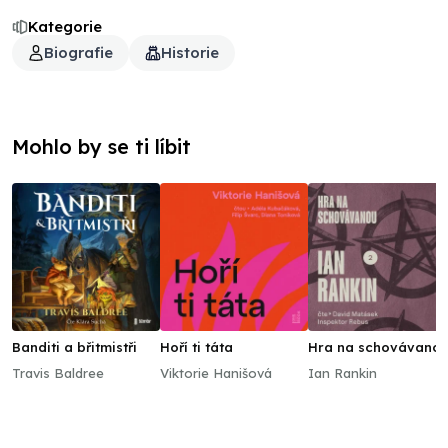
Kategorie
Biografie
Historie
Mohlo by se ti líbit
Banditi a břitmistři
Hoří ti táta
Hra na schovávano
Travis Baldree
Viktorie Hanišová
Ian Rankin