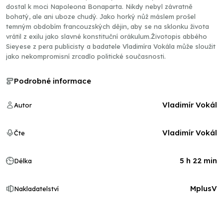
dostal k moci Napoleona Bonaparta. Nikdy nebyl závratně
bohatý, ale ani uboze chudý. Jako horký nůž máslem prošel
temným obdobím francouzských dějin, aby se na sklonku života
vrátil z exilu jako slavné konstituční orákulum.Životopis abbého
Sieyese z pera publicisty a badatele Vladimíra Vokála může sloužit
jako nekompromisní zrcadlo politické současnosti.
Podrobné informace
Vladimír Vokál
Autor
Vladimír Vokál
Čte
5 h 22 min
Délka
MplusV
Nakladatelství