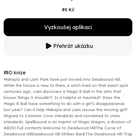
85 Kč
Vyzkoušej aplikaci
Přehrát ukázku
O knize
Makayla and Liam Park have just moved into Deadwood Hill.
While the house is new to them, a witch lived on that exact spot
centuries ago. Liam discovers a Magic 8 Ball in the attic that
knows things it shouldn’t. Is it helpful or haunted? Does the
Magic 8 Ball have something to do with a girl’s disappearance
last year? Can it help Makayla and Liam rescue the missing girl?
Aligned to Common Core standards and correlated to state
standards. Spellbound is an imprint of Magic Wagon, a division of
ABDO.Full contents:Welcome to Deadwood HillThe Curse of
Deadwood HillDeadwood Hill Strikes BackThe Deadwood Hill Trap