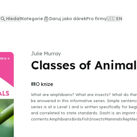
Hledat
Kategorie
Daruj jako dárek
Pro firmy
🇺🇸 EN
Julie Murray
Classes of Animal
O knize
What are amphibians? What are insects? What do they
be answered in this informative series. Simple sentence
series is at a Level 1 and is written specifically for
and correlated to state standards. Dash! is an imprin
contents:AmphibiansBirdsFishInsectsMammalsReptile