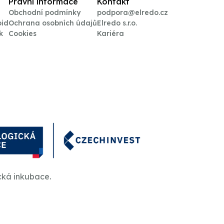
Právní informace
Kontakt
Obchodní podmínky
podpora@elredo.cz
oid
Ochrana osobních údajů
Elredo s.r.o.
k
Cookies
Kariéra
cká inkubace.