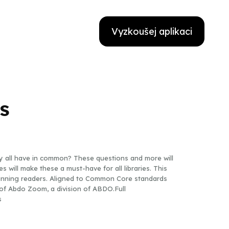
Vyzkoušej aplikaci
s
 all have in common? These questions and more will
s will make these a must-have for all libraries. This
 beginning readers. Aligned to Common Core standards
t of Abdo Zoom, a division of ABDO.Full
s