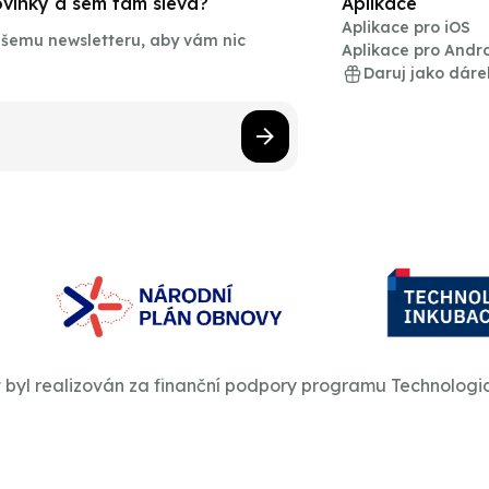
novinky a sem tam sleva?
Aplikace
Aplikace pro iOS
našemu newsletteru, aby vám nic
Aplikace pro Andr
Daruj jako dáre
t byl realizován za finanční podpory programu Technologi