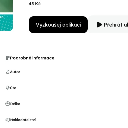
45 Kč
Vyzkoušej aplikaci
Přehrát u
Podrobné informace
Autor
Čte
Délka
Nakladatelství