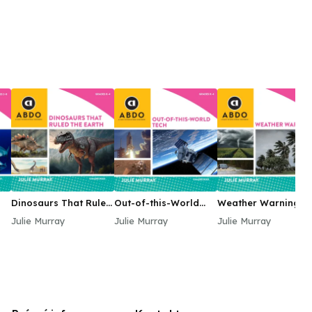
Dinosaurs That Ruled
Out-of-this-World
Weather Warning!
the Earth
Tech
Julie Murray
Julie Murray
Julie Murray