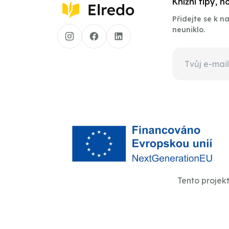
Knižní tipy, 
Přidejte se k 
neuniklo.
Tento projek