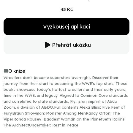
45 Kč
Vyzkoušej aplikaci
Přehrát ukázku
O knize
Wrestlers don’t become superstars overnight. Discover their
journey from their start to becoming the WWE's top stars. These
books showcase today’s hottest wrestlers and their early years,
time in the WWE, and legacy. Aligned to Common Core standards
and correlated to state standards. Fly! is an imprint of Abdo
Zoom, a division of ABDO.Full contents:Alexa Bliss: Five Feet of
FuryBraun Strowman: Monster Among MenRandy Orton: The
ViperRonda Rousey: Baddest Woman on the PlanetSeth Rollins:
The ArchitectUndertaker: Rest in Peace