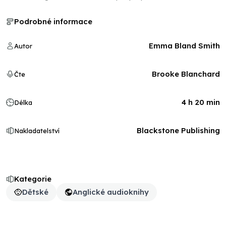
Podrobné informace
Emma Bland Smith
Autor
Brooke Blanchard
Čte
4 h 20 min
Délka
Blackstone Publishing
Nakladatelství
Kategorie
Dětské
Anglické audioknihy