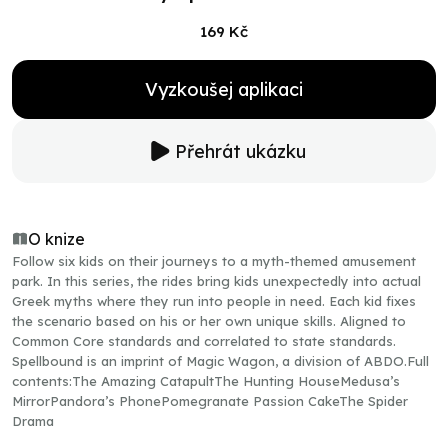
169 Kč
Vyzkoušej aplikaci
Přehrát ukázku
O knize
Follow six kids on their journeys to a myth-themed amusement
park. In this series, the rides bring kids unexpectedly into actual
Greek myths where they run into people in need. Each kid fixes
the scenario based on his or her own unique skills. Aligned to
Common Core standards and correlated to state standards.
Spellbound is an imprint of Magic Wagon, a division of ABDO.Full
contents:The Amazing CatapultThe Hunting HouseMedusa’s
MirrorPandora’s PhonePomegranate Passion CakeThe Spider
Drama