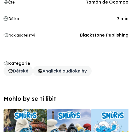
Ramón de Ocampo
Čte
7 min
Délka
Blackstone Publishing
Nakladatelství
Kategorie
Dětské
Anglické audioknihy
Mohlo by se ti líbit