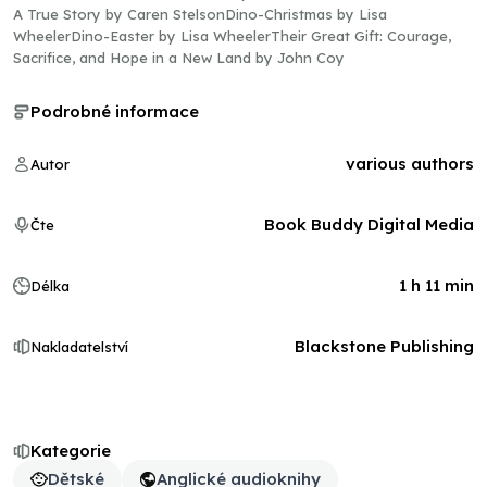
A True Story by Caren StelsonDino-Christmas by Lisa
WheelerDino-Easter by Lisa WheelerTheir Great Gift: Courage,
Sacrifice, and Hope in a New Land by John Coy
Podrobné informace
various authors
Autor
Book Buddy Digital Media
Čte
1 h 11 min
Délka
Blackstone Publishing
Nakladatelství
Kategorie
Dětské
Anglické audioknihy