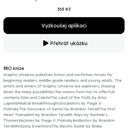
315 Kč
Vyzkoušej aplikaci
Přehrát ukázku
O knize
Graphic Universe publishes fiction and nonfiction novels for
beginning readers, middle-grade readers, and young adults. The
artists and writers of Graphic Universe are explorers, chasing
down the many possibilities the comics form has to offer.Full
contents:Felix and CalciteThe Land of the Trolls by Artur
LaperlaMedical BreakthroughsIncubators by Paige V.
PolinskyThe Discovery of Germs by Brandon TerrellThe First
Heart Transplant by Brandon TerrellX-Rays by Rachael L.
ThomasVaccines by Paige V. PolinskyAntibiotics by Brandon
TerrellAmazing InventionsThe Electric Guitar by Blake