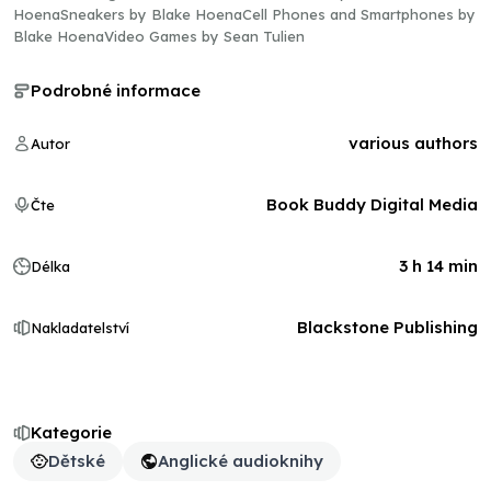
HoenaSneakers by Blake HoenaCell Phones and Smartphones by
Blake HoenaVideo Games by Sean Tulien
Podrobné informace
various authors
Autor
Book Buddy Digital Media
Čte
3 h 14 min
Délka
Blackstone Publishing
Nakladatelství
Kategorie
Dětské
Anglické audioknihy