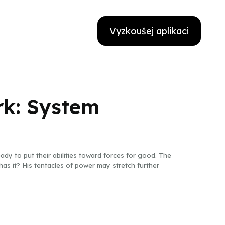
Vyzkoušej aplikaci
rk: System
ady to put their abilities toward forces for good. The
r has it? His tentacles of power may stretch further