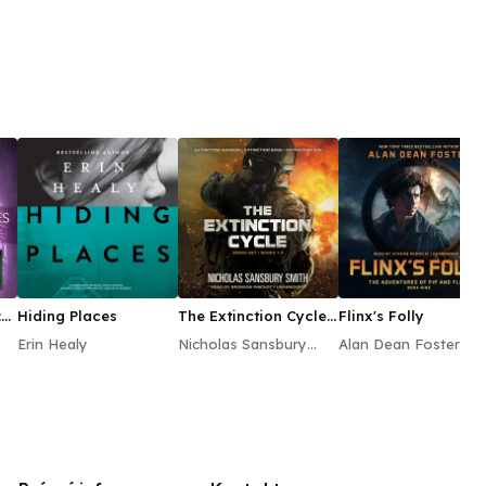
:
Hiding Places
The Extinction Cycle
Flinx's Folly
s
Boxed Set, Books 1–3
Erin Healy
Nicholas Sansbury
Alan Dean Foster
Smith