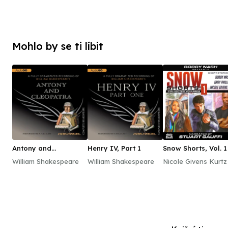
Mohlo by se ti líbit
Antony and
Henry IV, Part 1
Snow Shorts, Vol. 1
Cleopatra
William Shakespeare
William Shakespeare
Nicole Givens Kurtz