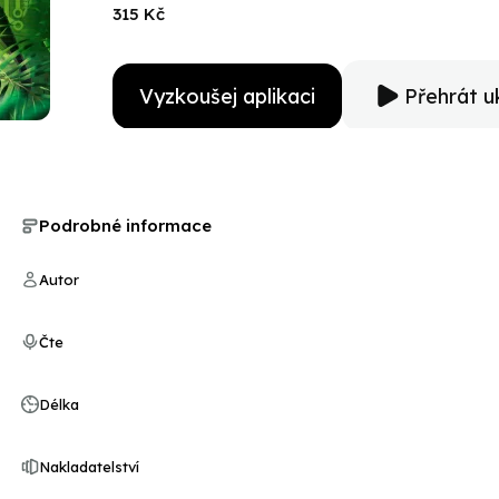
315 Kč
Vyzkoušej aplikaci
Přehrát u
Podrobné informace
Autor
Čte
Délka
Nakladatelství