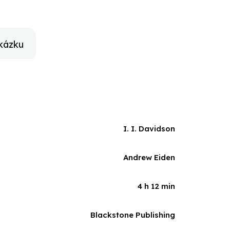
kázku
I. I. Davidson
Andrew Eiden
4 h 12 min
Blackstone Publishing