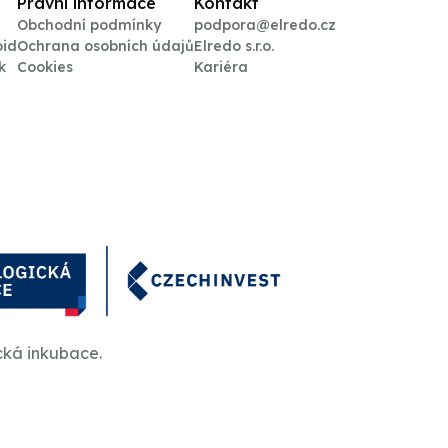
Právní informace
Kontakt
Obchodní podmínky
podpora@elredo.cz
oid
Ochrana osobních údajů
Elredo s.r.o.
k
Cookies
Kariéra
cká inkubace.