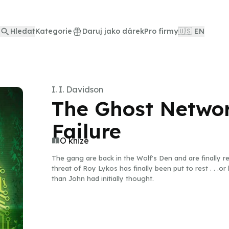
Hledat
Kategorie
Daruj jako dárek
Pro firmy
🇺🇸 EN
I. I. Davidson
The Ghost Netwo
Failure
O knize
The gang are back in the Wolf's Den and are finally re
threat of Roy Lykos has finally been put to rest . . .o
than John had initially thought.