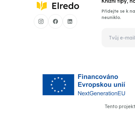
Knižní tipy, 
Přidejte se k 
neuniklo.
Tento projek