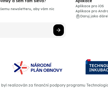
novinky a sem tam sleva?
Aplikace
Aplikace pro iOS
našemu newsletteru, aby vám nic
Aplikace pro Andr
Daruj jako dáre
t byl realizován za finanční podpory programu Technologi