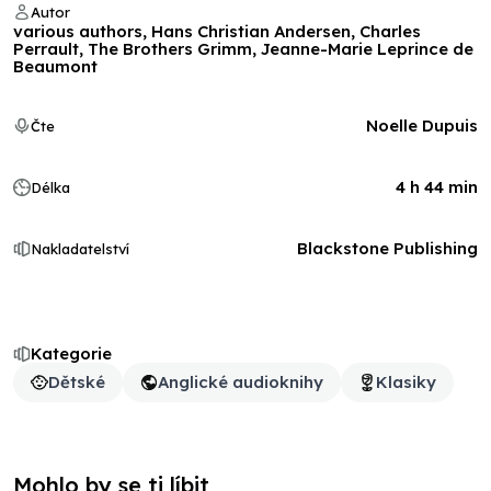
Autor
various authors, Hans Christian Andersen, Charles
Perrault, The Brothers Grimm, Jeanne-Marie Leprince de
Beaumont
Noelle Dupuis
Čte
4 h 44 min
Délka
Blackstone Publishing
Nakladatelství
Kategorie
Dětské
Anglické audioknihy
Klasiky
Mohlo by se ti líbit