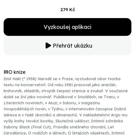
279 Kč
Vyzkoušej aplikaci
Přehrát ukázku
O knize
Emil Hakl (* 1958) Narodil se v Praze, vystudoval obor tvorba
textu na konzervatoři. Od roku 1981 pracoval jako aranžér,
knihovník, skladník, strojník čerpací stanice a zvukař. V současné
době se živí jako novinář. Publikoval v Iniciálách, ve Tvaru, v
Literárních novinách, v Aluzi, v Salonu, v magazínu
Hospodářských novin, v Týdnu, v internetovém časopise Dobrá
adresa a v řadě sborníků a almanachů. V nakladatelství Argo mu
vyšly knihy Hovězí kostky, Skutečná událost, Intimní schránka
Sabriny Black (Final Cut), Pravidla směšného chování, Let
čarodějnice, O rodičích a dětech, O létajících objektech, Intimní