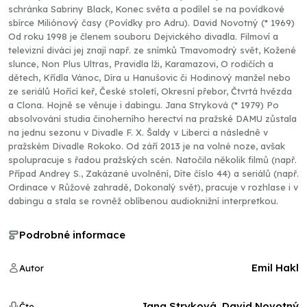
schránka Sabriny Black, Konec světa a podílel se na povídkové
sbírce Miliónový časy (Povídky pro Adru). David Novotný (* 1969)
Od roku 1998 je členem souboru Dejvického divadla. Filmoví a
televizní diváci jej znají např. ze snímků Tmavomodrý svět, Kožené
slunce, Non Plus Ultras, Pravidla lži, Karamazovi, O rodičích a
dětech, Křídla Vánoc, Díra u Hanušovic či Hodinový manžel nebo
ze seriálů Hořící keř, České století, Okresní přebor, Čtvrtá hvězda
a Clona. Hojně se věnuje i dabingu. Jana Stryková (* 1979) Po
absolvování studia činoherního herectví na pražské DAMU zůstala
na jednu sezonu v Divadle F. X. Šaldy v Liberci a následně v
pražském Divadle Rokoko. Od září 2013 je na volné noze, avšak
spolupracuje s řadou pražských scén. Natočila několik filmů (např.
Případ Andrey S., Zakázané uvolnění, Díte číslo 44) a seriálů (např.
Ordinace v Růžové zahradě, Dokonalý svět), pracuje v rozhlase i v
dabingu a stala se rovněž oblíbenou audioknižní interpretkou.
Podrobné informace
Emil Hakl
Autor
Jana Stryková, David Novotný
Čte