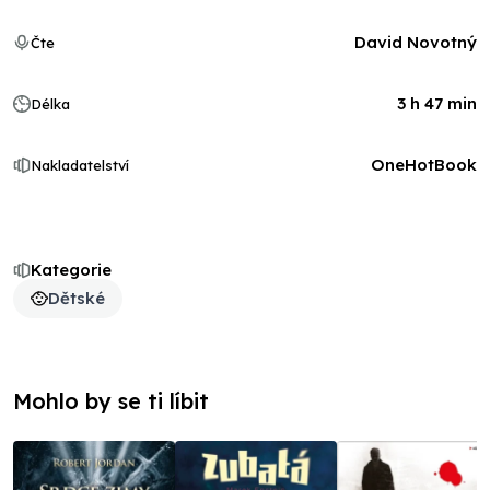
David Novotný
Čte
3 h 47 min
Délka
OneHotBook
Nakladatelství
Kategorie
Dětské
Mohlo by se ti líbit