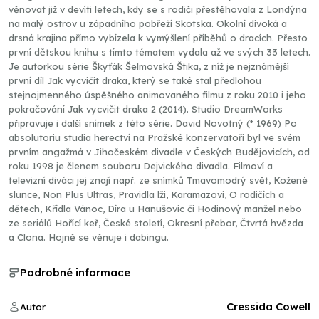
věnovat již v devíti letech, kdy se s rodiči přestěhovala z Londýna
na malý ostrov u západního pobřeží Skotska. Okolní divoká a
drsná krajina přímo vybízela k vymýšlení příběhů o dracích. Přesto
první dětskou knihu s tímto tématem vydala až ve svých 33 letech.
Je autorkou série Škyťák Šelmovská Štika, z níž je nejznámější
první díl Jak vycvičit draka, který se také stal předlohou
stejnojmenného úspěšného animovaného filmu z roku 2010 i jeho
pokračování Jak vycvičit draka 2 (2014). Studio DreamWorks
připravuje i další snímek z této série. David Novotný (* 1969) Po
absolutoriu studia herectví na Pražské konzervatoři byl ve svém
prvním angažmá v Jihočeském divadle v Českých Budějovicích, od
roku 1998 je členem souboru Dejvického divadla. Filmoví a
televizní diváci jej znají např. ze snímků Tmavomodrý svět, Kožené
slunce, Non Plus Ultras, Pravidla lži, Karamazovi, O rodičích a
dětech, Křídla Vánoc, Díra u Hanušovic či Hodinový manžel nebo
ze seriálů Hořící keř, České století, Okresní přebor, Čtvrtá hvězda
a Clona. Hojně se věnuje i dabingu.
Podrobné informace
Cressida Cowell
Autor