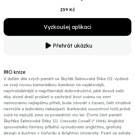
259 Kč
Vyzkoušej aplikaci
Přehrát ukázku
O knize
V dalším díle svých pamětí se Škyťák Šelmovská Štika III. vydává
se svojí novou kamarádkou Kamikazi na nejděsivější,
nejstrašidelnější a nejpříšernější dobrodružství, jaké dosud zažil.
Aby zlomil dračí prokletí a zachránil život svému na smrt
nemocnému nejlepšímu příteli, bude závodit s časem, čelit strašlivé
nestvůře a ledovému nebezpečí. Barbarské souostroví totiž právě
svírá ta nejtužší zima za posledních sto let. Čtvrtá část pamětí
Škyťáka Šelmovské Štiky III. Cressida Cowell (* 1966) Anglická
spisovatelka fantasy příběhů vystudovala angličtinu, grafický
design a ilustraci v Oxfordu a Brighton University. Psaní se začala