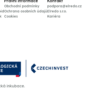
Právní informace
Kontakt
Obchodní podmínky
podpora@elredo.cz
oid
Ochrana osobních údajů
Elredo s.r.o.
k
Cookies
Kariéra
cká inkubace.