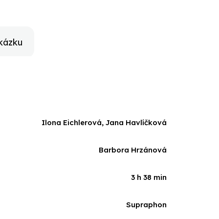
m pak s odpovědí. Vyprávěním nad pohádkou děti
jí v řeči. Tato audiokniha je určena dětem
ji využít logopedi, rodiče i učitelky mateřských škol.
ných k procvičení správné výslovnosti!
kázku
Ilona Eichlerová, Jana Havlíčková
Barbora Hrzánová
3 h 38 min
Supraphon