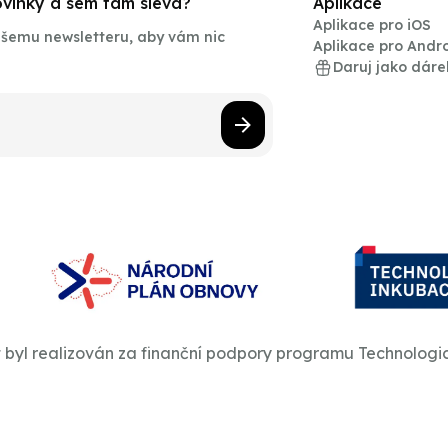
novinky a sem tam sleva?
Aplikace
Aplikace pro iOS
našemu newsletteru, aby vám nic
Aplikace pro Andr
Daruj jako dáre
t byl realizován za finanční podpory programu Technologi