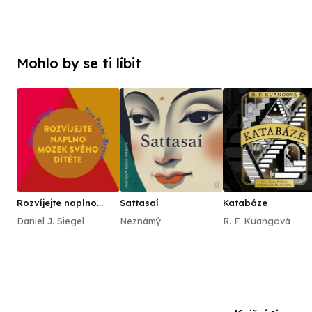
Mohlo by se ti líbit
Rozvíjejte naplno
Sattasaí
Katabáze
mozek svého dítěte
Daniel J. Siegel
Neznámý
R. F. Kuangová