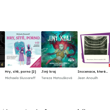
Hry, sítě, porno [2]
Jiný kraj
Inscenace, které
zaujaly (II)
Michaela Slussareff
Tereza Matoušková
Jean Anouilh