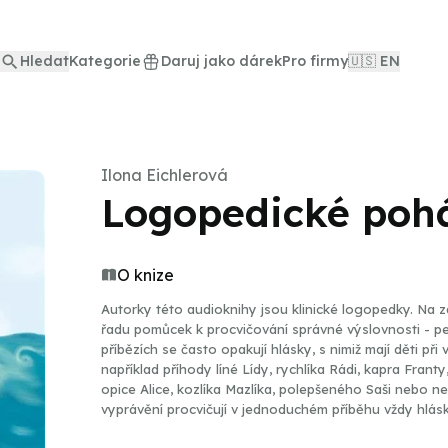
Hledat
Kategorie
Daruj jako dárek
Pro firmy
🇺🇸 EN
Ilona Eichlerová
Logopedické poh
O knize
Autorky této audioknihy jsou klinické logopedky. Na z
řadu pomůcek k procvičování správné výslovnosti - pexesa, 
příbězích se často opakují hlásky, s nimiž mají děti při
například příhody líné Lídy, rychlíka Rádi, kapra Frant
opice Alice, kozlíka Mazlíka, polepšeného Saši nebo 
vyprávění procvičují v jednoduchém příběhu vždy hlásku
výslovnosti chybuje. Na konci každé pohádky položí 