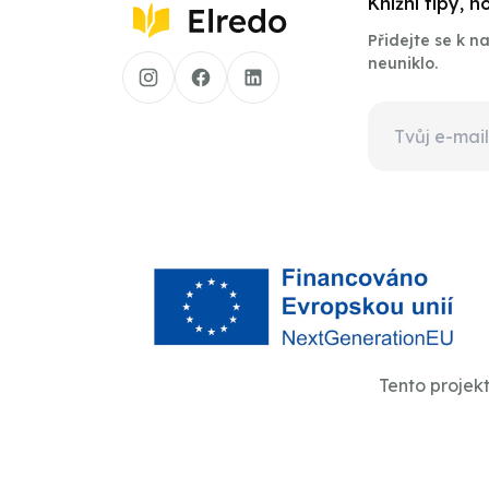
Knižní tipy, 
Přidejte se k 
neuniklo.
Tento projek