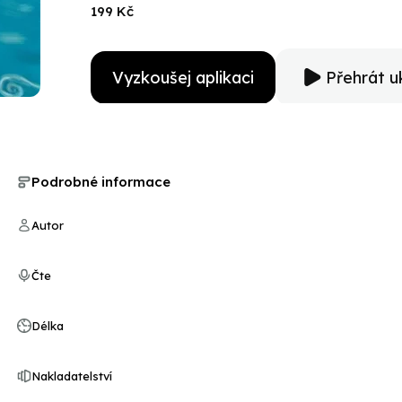
vyplývajících z právě slyšeného příběhu a pomůže ji
199 Kč
nenásilně procvičí slova a častým vyprávěním je zafixu
předškolního a mladšího školního věku (5-8 let). Mohou 
Barbora Hrzánová exceluje v hravých pohádkách, urče
Vyzkoušej aplikaci
Přehrát u
Podrobné informace
Autor
Čte
Délka
Nakladatelství