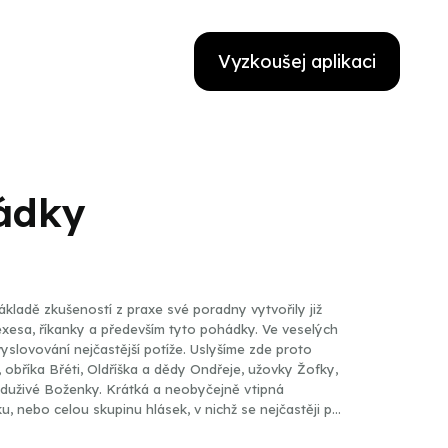
Vyzkoušej aplikaci
ádky
ákladě zkušeností z praxe své poradny vytvořily již
říkanky a především tyto pohádky. Ve veselých
 vyslovování nejčastější potíže. Uslyšíme zde proto
y, obříka Břéti, Oldříška a dědy Ondřeje, užovky Žofky,
neduživé Boženky. Krátká a neobyčejně vtipná
, nebo celou skupinu hlásek, v nichž se nejčastěji při
interpretka Barbora Hrzánová dětem několik otázek,