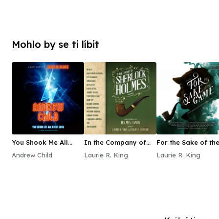
Mohlo by se ti líbit
You Shook Me All
In the Company of
For the Sake of th
Night Long
Sherlock Holmes
Game
Andrew Child
Laurie R. King
Laurie R. King