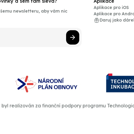
novinky a sem tam sleva?
Aplikace
Aplikace pro iOS
našemu newsletteru, aby vám nic
Aplikace pro Andr
Daruj jako dáre
t byl realizován za finanční podpory programu Technologi