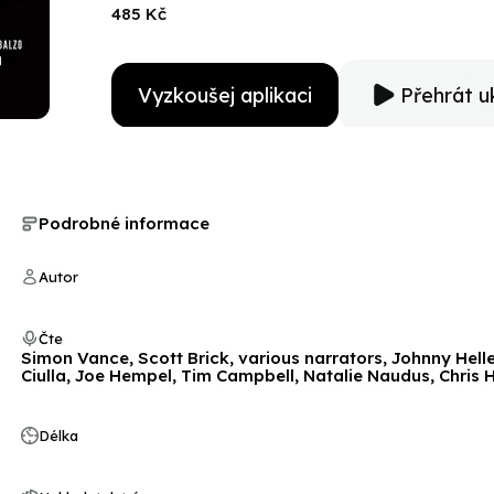
485 Kč
Vyzkoušej aplikaci
Přehrát u
Podrobné informace
Autor
Čte
Simon Vance, Scott Brick, various narrators, Johnny Heller
Ciulla, Joe Hempel, Tim Campbell, Natalie Naudus, Chris 
Délka