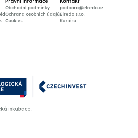
Právní informace
Kontakt
Obchodní podmínky
podpora@elredo.cz
oid
Ochrana osobních údajů
Elredo s.r.o.
k
Cookies
Kariéra
cká inkubace.