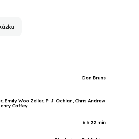
kázku
Don Bruns
, Emily Woo Zeller, P. J. Ochlan, Chris Andrew
Henry Coffey
6 h 22 min