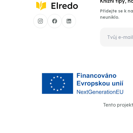
Knižní tipy, 
Přidejte se k 
neuniklo.
Tento projek