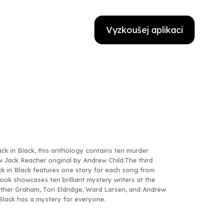
Vyzkoušej aplikaci
ck in Black, this anthology contains ten murder
w Jack Reacher original by Andrew Child.The third
ck in Black features one story for each song from
ok showcases ten brilliant mystery writers at the
ather Graham, Tori Eldridge, Ward Larsen, and Andrew
 Black has a mystery for everyone.