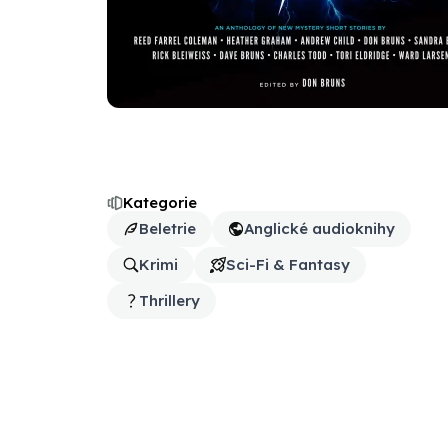
Kategorie
Beletrie
Anglické audioknihy
Krimi
Sci-Fi & Fantasy
Thrillery