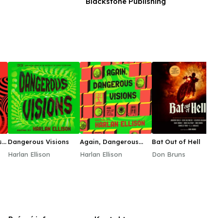
Blackstone Publishing
s
Dangerous Visions
Again, Dangerous
Bat Out of Hell
Visions
Harlan Ellison
Harlan Ellison
Don Bruns