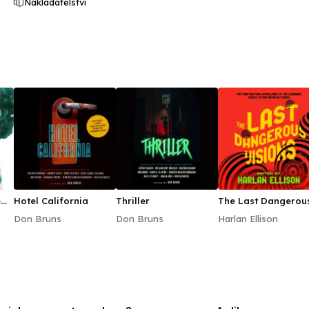
Nakladatelství
e
Hotel California
Thriller
The Last Dangerou
Visions
Don Bruns
Don Bruns
Harlan Ellison