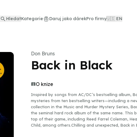
Hledat
Kategorie
Daruj jako dárek
Pro firmy
🇺🇸 EN
Don Bruns
Back in Black
O knize
Inspired by songs from AC/DC’s bestselling album, Ba
mysteries from ten bestselling writers—including a ne
collection in the Music and Murder Mystery Series, Ba
the seminal hard rock album of the same name. This bo
top of their game, including Reed Farrel Coleman, He
Child, among others.Chilling and unexpected, Back in