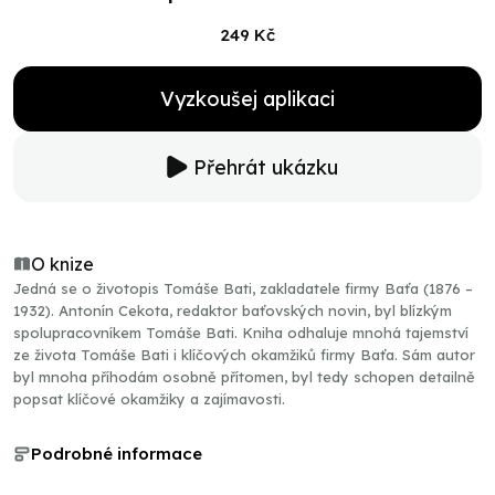
249 Kč
Vyzkoušej aplikaci
Přehrát ukázku
O knize
Jedná se o životopis Tomáše Bati, zakladatele firmy Baťa (1876 –
1932). Antonín Cekota, redaktor baťovských novin, byl blízkým
spolupracovníkem Tomáše Bati. Kniha odhaluje mnohá tajemství
ze života Tomáše Bati i klíčových okamžiků firmy Baťa. Sám autor
byl mnoha příhodám osobně přítomen, byl tedy schopen detailně
popsat klíčové okamžiky a zajímavosti.
Podrobné informace