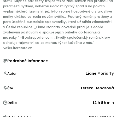
států. Když se pak cesty trojice těžce zkoušených žen protnou na
předměstí Sydney, naberou události rychlý spád a na povrch
vyplují některá tajemství, jež tyto vzorné hospodyně a starostlivé
matky ukážou ve zcela novém světle... Poutavý román pro ženy z
pera úspěšné australské spisovatelky, která už stihla zdomácnět i
v České republice. „Liane Moriarty dovedně pracuje s dobře
zvolenými postavami a spojuje jejich příběhy do fascinující
mozaiky.“ –Bookreporter.com „Skvělý společenský román, který
odhaluje tajemství, co se mohou týkat každého z nás.“ –
VašeLiteratura.cz
Podrobné informace
Liane Moriarty
Autor
Tereza Bebarová
Čte
12 h 56 min
Délka