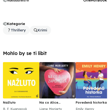
OneHotBook
Nakladatelství
Kategorie
Thrillery
Krimi
Mohlo by se ti líbit
Nažluto
Na co Alice
Povedená historka
zapomněla
R. F. Kuangová
Liane Moriarty
Emily Henry