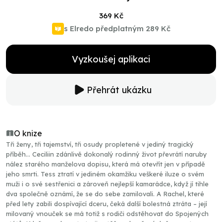
369 Kč
s Elredo předplatným
289 Kč
Vyzkoušej aplikaci
Přehrát ukázku
O knize
Tři ženy, tři tajemství, tři osudy propletené v jediný tragický
příběh... Ceciliin zdánlivě dokonalý rodinný život převrátí naruby
nález starého manželova dopisu, která má otevřít jen v případě
jeho smrti. Tess ztratí v jediném okamžiku veškeré iluze o svém
muži i o své sestřenici a zároveň nejlepší kamarádce, když jí tihle
dva společně oznámí, že se do sebe zamilovali. A Rachel, které
před lety zabili dospívající dceru, čeká další bolestná ztráta – její
milovaný vnouček se má totiž s rodiči odstěhovat do Spojených