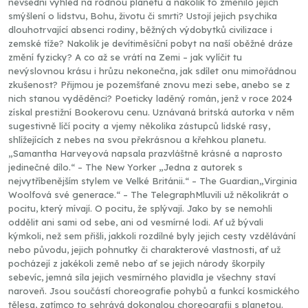
nevšední výhled na rodnou planetu a nakolik to změnilo jejich
smýšlení o lidstvu, Bohu, životu či smrti? Ustojí jejich psychika
dlouhotrvající absenci rodiny, běžných výdobytků civilizace i
zemské tíže? Nakolik je devítiměsíční pobyt na naší oběžné dráze
změní fyzicky? A co až se vrátí na Zemi – jak vylíčit tu
nevýslovnou krásu i hrůzu nekonečna, jak sdílet onu mimořádnou
zkušenost? Přijmou je pozemšťané znovu mezi sebe, anebo se z
nich stanou vyděděnci? Poeticky laděný román, jenž v roce 2024
získal prestižní Bookerovu cenu. Uznávaná britská autorka v něm
sugestivně líčí pocity a vjemy několika zástupců lidské rasy,
shlížejících z nebes na svou překrásnou a křehkou planetu.
„Samantha Harveyová napsala prazvláštně krásné a naprosto
jedinečné dílo.“ – The New Yorker „Jedna z autorek s
nejvytříbenějším stylem ve Velké Británii.“ – The Guardian„Virginia
Woolfová své generace.“ – The TelegraphMluvili už několikrát o
pocitu, který mívají. O pocitu, že splývají. Jako by se nemohli
oddělit ani sami od sebe, ani od vesmírné lodi. Ať už bývali
kýmkoli, než sem přišli, jakkoli rozdílné byly jejich cesty vzdělávání
nebo původu, jejich pohnutky či charakterové vlastnosti, ať už
pocházejí z jakékoli země nebo ať se jejich národy škorpily
sebevíc, jemná síla jejich vesmírného plavidla je všechny staví
naroveň. Jsou součástí choreografie pohybů a funkcí kosmického
tělesa, zatímco to sehrává dokonalou choreografii s planetou.