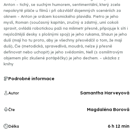
Anton – tichý, se suchým humorem, sentimentální, který zcela
nepokrytě pláče u filmů i při obzvlášť dojemných scenériích za
oknem – Anton je srdcem kosmického plavidla. Pietro je jeho
myslí, Roman (současný kapitán, zručný a zdatný, umí cokoli
spravit, ovládá robotickou paži na milimetr přesně, připojuje k síti i
nejsložitější desky s plošnými spoji) je jeho rukama, Shaun je jeho
duší (mají ho tu proto, aby je všechny přesvědčil o tom, že mají
duši), Čie (metodická, spravedlivá, moudrá, nelze ji přesně
definovat nebo uchopit) je jeho svědomím, Nell (s osmilitrovým
objemem plic zkušené potápěčky) je jeho dechem. – ukázka z
knihy
Podrobné informace
Samantha Harveyová
Autor
Magdaléna Borová
Čte
6 h 12 min
Délka