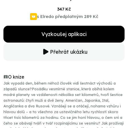
347 Kč
s Elredo předplatným
289 Kč
Vyzkoušej aplikaci
Přehrát ukázku
O knize
Jak vypadá den, během něhož člověk vidí šestnáct východů a
západů slunce?Posádku vesmírné stanice, která obíhá kolem
modré planety ve vzdálenosti několika set kilometrů, tvoří šestice
astronautů: čtyři muži a dvě ženy. Američan, Japonka, Ital,
Angličanka a dva Rusové. Vznášejí se a otáčejí, nohama vzhůru i
hlavou dolů – a to všechno za ustavičného letu rychlostí skoro
třicet tisíc kilometrů za hodinu. Co se jim honí hlavou, o čem sní a
čeho se obávají tváří v tvář rozpínajícímu se vesmíru? Jak prožívají