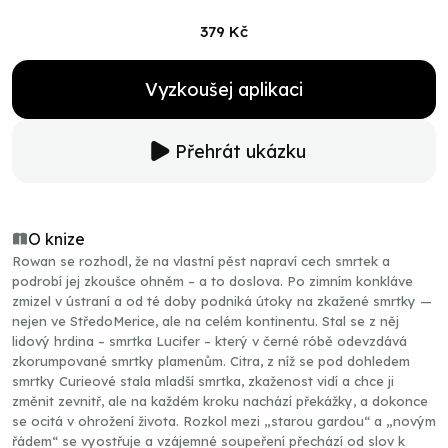
379 Kč
Vyzkoušej aplikaci
Přehrát ukázku
O knize
Rowan se rozhodl, že na vlastní pěst napraví cech smrtek a
podrobí jej zkoušce ohněm – a to doslova. Po zimním konkláve
zmizel v ústraní a od té doby podniká útoky na zkažené smrtky —
nejen ve StředoMerice, ale na celém kontinentu. Stal se z něj
lidový hrdina – smrtka Lucifer – který v černé róbě odevzdává
zkorumpované smrtky plamenům. Citra, z níž se pod dohledem
smrtky Curieové stala mladší smrtka, zkaženost vidí a chce ji
změnit zevnitř, ale na každém kroku nachází překážky, a dokonce
se ocitá v ohrožení života. Rozkol mezi „starou gardou“ a „novým
řádem“ se vyostřuje a vzájemné soupeření přechází od slov k