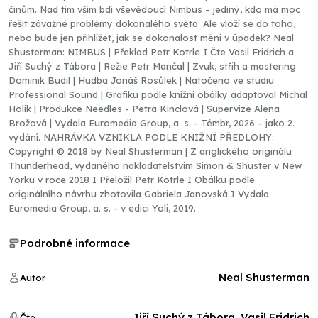
činům. Nad tím vším bdí vševědoucí Nimbus – jediný, kdo má moc
řešit závažné problémy dokonalého světa. Ale vloží se do toho,
nebo bude jen přihlížet, jak se dokonalost mění v úpadek? Neal
Shusterman: NIMBUS | Překlad Petr Kotrle I Čte Vasil Fridrich a
Jiří Suchý z Tábora | Režie Petr Mančal | Zvuk, střih a mastering
Dominik Budil | Hudba Jonáš Rosůlek | Natočeno ve studiu
Professional Sound | Grafiku podle knižní obálky adaptoval Michal
Holík | Produkce Needles - Petra Kinclová | Supervize Alena
Brožová | Vydala Euromedia Group, a. s. - Témbr, 2026 – jako 2.
vydání. NAHRÁVKA VZNIKLA PODLE KNIŽNÍ PŘEDLOHY:
Copyright © 2018 by Neal Shusterman | Z anglického originálu
Thunderhead, vydaného nakladatelstvím Simon & Shuster v New
Yorku v roce 2018 I Přeložil Petr Kotrle I Obálku podle
originálního návrhu zhotovila Gabriela Janovská I Vydala
Euromedia Group, a. s. - v edici Yoli, 2019.
Podrobné informace
Neal Shusterman
Autor
Jiří Suchý z Tábora, Vasil Fridrich
Čte