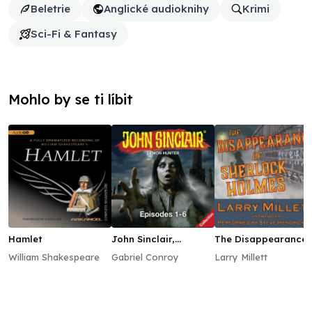
Beletrie
Anglické audioknihy
Krimi
Sci-Fi & Fantasy
Mohlo by se ti líbit
Hamlet
John Sinclair,
The Disappearance
Episodes 1–6
of Sherlock Holmes
William Shakespeare
Gabriel Conroy
Larry Millett