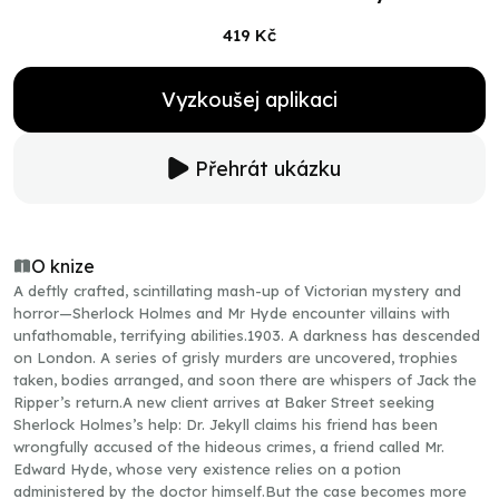
419 Kč
Vyzkoušej aplikaci
Přehrát ukázku
O knize
A deftly crafted, scintillating mash-up of Victorian mystery and
horror—Sherlock Holmes and Mr Hyde encounter villains with
unfathomable, terrifying abilities.1903. A darkness has descended
on London. A series of grisly murders are uncovered, trophies
taken, bodies arranged, and soon there are whispers of Jack the
Ripper’s return.A new client arrives at Baker Street seeking
Sherlock Holmes’s help: Dr. Jekyll claims his friend has been
wrongfully accused of the hideous crimes, a friend called Mr.
Edward Hyde, whose very existence relies on a potion
administered by the doctor himself.But the case becomes more