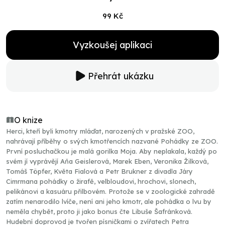
99 Kč
Vyzkoušej aplikaci
Přehrát ukázku
O knize
Herci, kteří byli kmotry mláďat, narozených v pražské ZOO,
nahrávají příběhy o svých kmotřencích nazvané Pohádky ze ZOO.
První posluchačkou je malá gorilka Moja. Aby neplakala, každý po
svém jí vyprávějí Aňa Geislerová, Marek Eben, Veronika Žilková,
Tomáš Töpfer, Květa Fialová a Petr Brukner z divadla Járy
Cimrmana pohádky o žirafě, velbloudovi, hrochovi, slonech,
pelikánovi a kasuáru přilbovém. Protože se v zoologické zahradě
zatím nenarodilo lvíče, není ani jeho kmotr, ale pohádka o lvu by
neměla chybět, proto ji jako bonus čte Libuše Šafránková.
Hudební doprovod je tvořen písničkami o zvířatech Petra