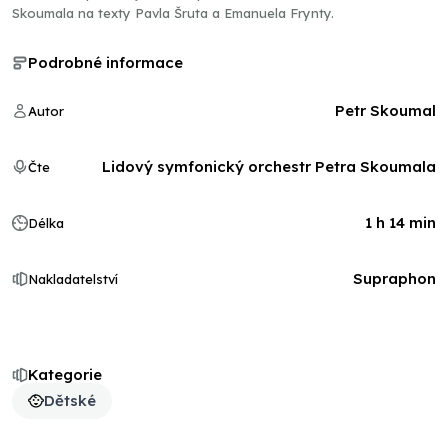
Skoumala na texty Pavla Šruta a Emanuela Frynty.
Podrobné informace
Petr Skoumal
Autor
Lidový symfonický orchestr Petra Skoumala
Čte
1 h 14 min
Délka
Supraphon
Nakladatelství
Kategorie
Dětské