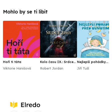
Mohlo by se ti líbit
Hoří ti táta
Kolo času IX.: Srdce
Nejlepší pohádky
zimy
před usnutím
Viktorie Hanišová
Robert Jordan
Jiří Tušl