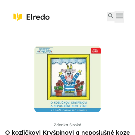
Zdenka Široká
O kozlíčkovi Kryšpínovi a neposlušné koze