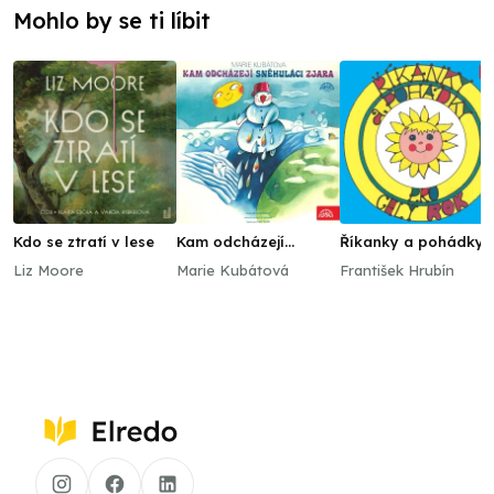
Mohlo by se ti líbit
Kdo se ztratí v lese
Kam odcházejí
Říkanky a pohádky
sněhuláci zjara / O
pro celý rok. Léto -
Liz Moore
Marie Kubátová
František Hrubín
kozlíčkovi Kryšpínovi
Čas prázdninový
a neposlušné koze
Róze