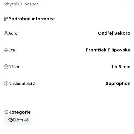
"chytráků" poznat.
Podrobné informace
Ondřej Sekora
Autor
František Filipovský
Čte
1 h 5 min
Délka
Supraphon
Nakladatelství
Kategorie
Dětské