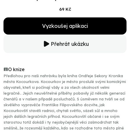
69 Kč
Vyzkoušej aplikaci
Přehrát ukázku
O knize
Předlohou pro naši nahrávku byla kniha Ondřeje Sekory Kronika
města Kocourkova. Kocourkov je město proslulé svými komickými
obyvateli, kteří si počínají vždy a za všech okolností velmi
legračně.. Jejich neuvěřitelné příběhy pobavily již několik generací
čtenářů a v našem případě posluchačů. S úsměvem na tváři se od
skvělého vypravěče Františka Filipovského dozvíte, jak
Kocourkovští stavěli radnici, chytali světlo, sázeli sůl a mnoho
jejich dalších legračních příhod. Kocourkovští občané i se svým
starostou totiž dokáží i ty nejobyčejnější věci zašmodrchat tak
směšně, že rozesmějí každého, kdo se rozhodne toto město plné