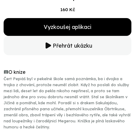
160 Kč
Vyzkoušej aplikaci
Přehrát ukázku
O knize
Čert Pepiáš byl v pekelné škole samá poznámka, ba i dvojka a
trojka z chování, protože neuměl zlobit. Když ho poslali do služby
mezi lidi, deset let do pekla nikoho nepřinesl, a proto se tam
jednoho dne pro svou dobrotu nesměl vrátit. Stal se školníkem v
Jičíně a pomáhal, kde mohl. Poradil si s drakem Sakulajdou,
zachránil přísného pana učitele, přemohl kouzelníka Óbrtrikuse,
zmenšil obra, zbavil trápení víly i bezhlavého rytíře, ale také vyhrál
nad loupežníky i čarodějnicí Megerou. Knížka je plná laskavého
humoru a hezké češtiny.