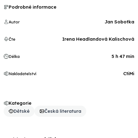
Podrobné informace
Jan Sobotka
Autor
Irena Headlandová Kalischová
Čte
5 h 47 min
Délka
CtiMi
Nakladatelství
Kategorie
Dětské
Česká literatura