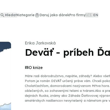
Hledat
Kategorie
Daruj jako dárek
Pro firmy
🇺🇸 EN
Erika Jarkovská
Deväť - príbeh Ďa
O knize
Máte radi dobrodružstvo, napätie, záhady? Alebo všet
Potom je román DEVÄŤ určený práve vám. Chceli pokori
Cholatčachľom, domorodcami nazývanom Mŕtva hora. Na
oblečených, so zohavenými telami a tvárami.Ako a pr
dejinách Ruska, známy ako Záhada Ďatlovovej výpravy
amatérskych nadšencov nevyriešený a námetom pre vš
spracovala túto udalosť tak, ako dosiaľ nikto: Očami