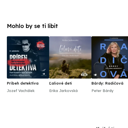
Mohlo by se ti líbit
Príbeh detektíva
Ľaliové deti
Bárdy: Radičová
Jozef Vachálek
Erika Jarkovská
Peter Bárdy