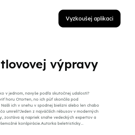
Vyzkoušej aplikaci
tlovovej výpravy
ko v jednom, navyše podľa skutočnej udalosti?
ť horu Otorten, no ich púť skončila pod
šli ich v snehu v spodnej bielizni alebo len chabo
ečo umreli?Jeden z najväčších rébusov v moderných
, zostáva aj napriek snahe vedeckých expertov a
emožné konšpirácie.Autorka beletristicky
 Ziny a Rustema, samotných aktérov výpravy,