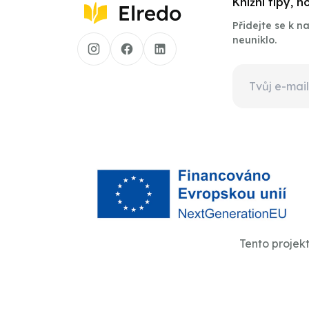
Knižní tipy, 
Přidejte se k 
neuniklo.
Tento projek