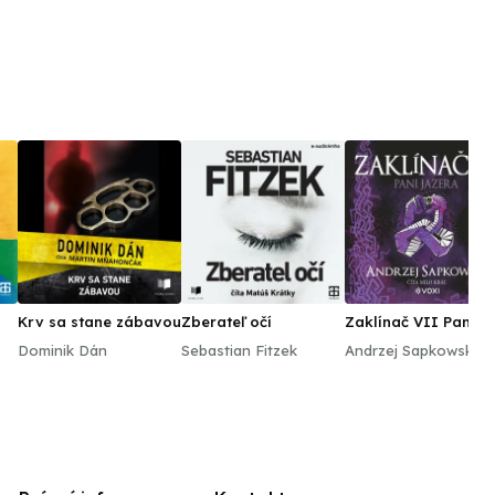
Krv sa stane zábavou
Zberateľ očí
Zaklínač VII Pani
Jazera
Dominik Dán
Sebastian Fitzek
Andrzej Sapkowski