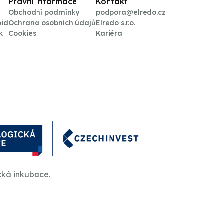
Právní informace
Kontakt
Obchodní podmínky
podpora@elredo.cz
oid
Ochrana osobních údajů
Elredo s.r.o.
k
Cookies
Kariéra
cká inkubace.