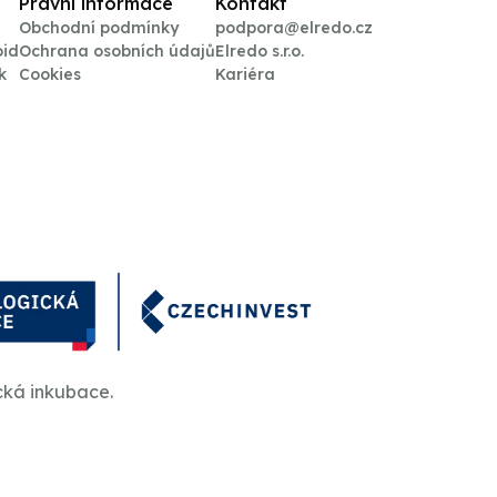
Právní informace
Kontakt
Obchodní podmínky
podpora@elredo.cz
oid
Ochrana osobních údajů
Elredo s.r.o.
k
Cookies
Kariéra
cká inkubace.