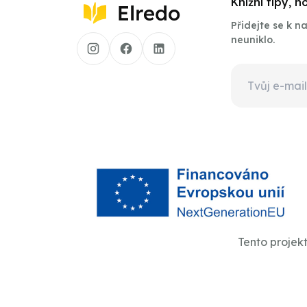
Knižní tipy, 
Přidejte se k 
neuniklo.
Tento projek