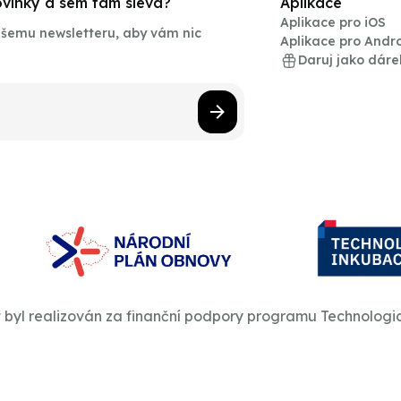
novinky a sem tam sleva?
Aplikace
Aplikace pro iOS
našemu newsletteru, aby vám nic
Aplikace pro Andr
Daruj jako dáre
t byl realizován za finanční podpory programu Technologi