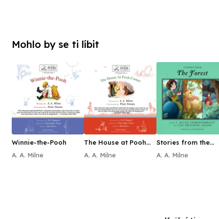
Mohlo by se ti líbit
Winnie-the-Pooh
The House at Pooh
Stories from the
Corner
Forest
A. A. Milne
A. A. Milne
A. A. Milne