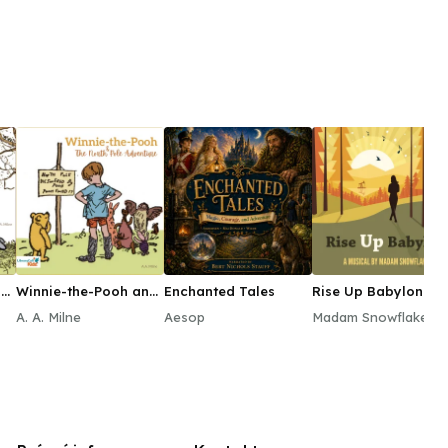
nd
Winnie-the-Pooh and
Enchanted Tales
Rise Up Babylon
the North Pole
A. A. Milne
Aesop
Madam Snowflake
Adventure