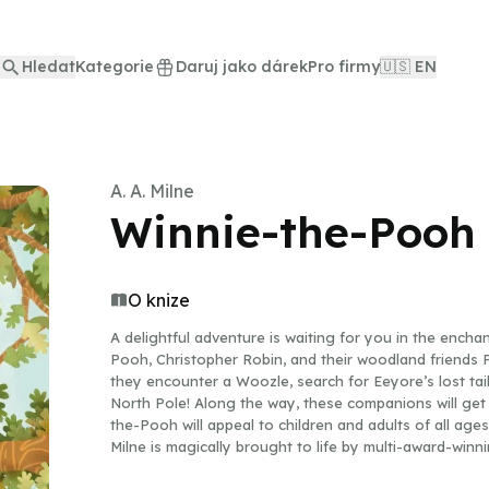
Hledat
Kategorie
Daruj jako dárek
Pro firmy
🇺🇸 EN
A. A. Milne
Winnie-the-Pooh
O knize
A delightful adventure is waiting for you in the enc
Pooh, Christopher Robin, and their woodland friends 
they encounter a Woozle, search for Eeyore’s lost tai
North Pole! Along the way, these companions will get i
the-Pooh will appeal to children and adults of all ages
Milne is magically brought to life by multi-award-win
selected by AudioFile magazine as one of the Golden 