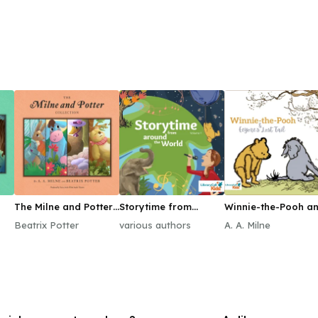
The Milne and Potter
Storytime from
Winnie-the-Pooh a
Collection
around the World
Eeyore's Lost Tail
Beatrix Potter
various authors
A. A. Milne