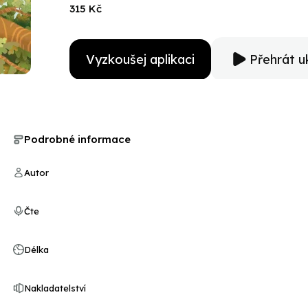
AudioFile Earphones Award
315 Kč
Vyzkoušej aplikaci
Přehrát u
Podrobné informace
Autor
Čte
Délka
Nakladatelství