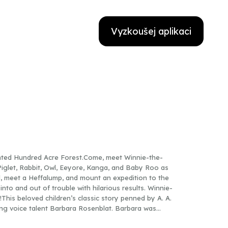
Vyzkoušej aplikaci
hanted Hundred Acre Forest.Come, meet Winnie-the-
Piglet, Rabbit, Owl, Eeyore, Kanga, and Baby Roo as
l, meet a Heffalump, and mount an expedition to the
nto and out of trouble with hilarious results. Winnie-
!This beloved children’s classic story penned by A. A.
ning voice talent Barbara Rosenblat. Barbara was
Voices of the Twentieth Century.Winner of an