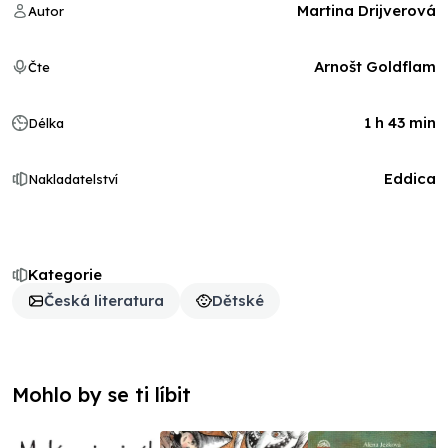
Martina Drijverová
Autor
Arnošt Goldflam
Čte
1 h 43 min
Délka
Eddica
Nakladatelství
Kategorie
Česká literatura
Dětské
Mohlo by se ti líbit