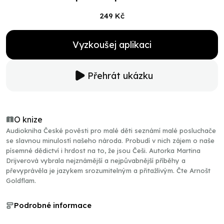
249 Kč
Vyzkoušej aplikaci
Přehrát ukázku
O knize
Audiokniha České pověsti pro malé děti seznámí malé posluchače
se slavnou minulostí našeho národa. Probudí v nich zájem o naše
písemné dědictví i hrdost na to, že jsou Češi. Autorka Martina
Drijverová vybrala nejznámější a nejpůvabnější příběhy a
převyprávěla je jazykem srozumitelným a přitažlivým. Čte Arnošt
Goldflam.
Podrobné informace