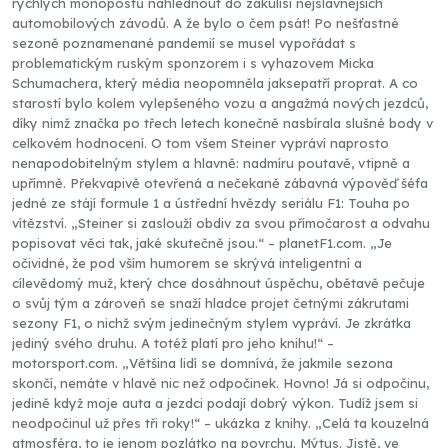
rychlých monopostů nahlédnout do zákulisí nejslavnějších
automobilových závodů. A že bylo o čem psát! Po nešťastné
sezoně poznamenané pandemií se musel vypořádat s
problematickým ruským sponzorem i s vyhazovem Micka
Schumachera, který média neopomněla jaksepatří proprat. A co
starostí bylo kolem vylepšeného vozu a angažmá nových jezdců,
díky nimž značka po třech letech konečně nasbírala slušné body v
celkovém hodnocení. O tom všem Steiner vypráví naprosto
nenapodobitelným stylem a hlavně: nadmíru poutavě, vtipně a
upřímně. Překvapivě otevřená a nečekaně zábavná výpověď šéfa
jedné ze stájí formule 1 a ústřední hvězdy seriálu F1: Touha po
vítězství. „Steiner si zaslouží obdiv za svou přímočarost a odvahu
popisovat věci tak, jaké skutečně jsou.“ – planetF1.com. „Je
očividné, že pod vším humorem se skrývá inteligentní a
cílevědomý muž, který chce dosáhnout úspěchu, obětavě pečuje
o svůj tým a zároveň se snaží hladce projet četnými zákrutami
sezony F1, o nichž svým jedinečným stylem vypráví. Je zkrátka
jediný svého druhu. A totéž platí pro jeho knihu!“ –
motorsport.com. „Většina lidí se domnívá, že jakmile sezona
skončí, nemáte v hlavě nic než odpočinek. Hovno! Já si odpočinu,
jedině když moje auta a jezdci podají dobrý výkon. Tudíž jsem si
neodpočinul už přes tři roky!“ – ukázka z knihy. „Celá ta kouzelná
atmosféra, to je jenom pozlátko na povrchu. Mýtus. Jistě, ve