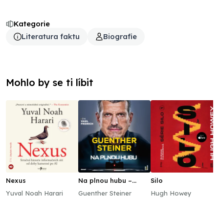
Kategorie
Literatura faktu
Biografie
Mohlo by se ti líbit
Nexus
Na plnou hubu –
Silo
Parádní desetiletí ve
Yuval Noah Harari
Guenther Steiner
Hugh Howey
formuli 1