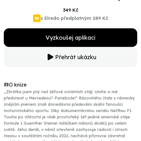
349 Kč
s Elredo předplatným
289 Kč
Vyzkoušej aplikaci
Přehrát ukázku
O knize
„Zkrátka jsem jiný než šéfové ostatních stájí. Umíte si mě
představit u Mercedesu? Panebože!“ Rázovitého Itala s německy
znějícím jménem znali donedávna především skalní fanoušci
motoristického sportu. Díky dokumentárnímu seriálu Netflixu F1:
Touha po vítězství je však prostořeký šéf jediné americké stáje
formule 1 Guenther Steiner miláčkem milionů diváků po celém
světě. Jeho deník, v němž otevřeně zachycuje radosti i strasti
Haasu v soutěžním ročníku 2022, nechává příznivce závratně