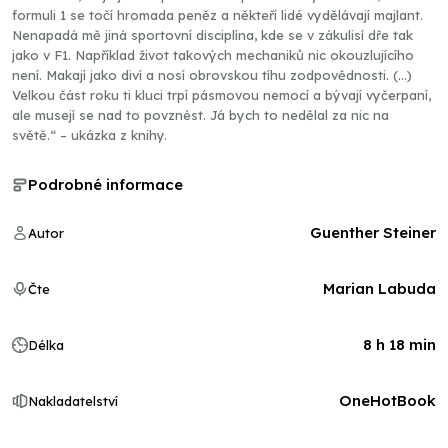
formuli 1 se točí hromada peněz a někteří lidé vydělávají majlant.
Nenapadá mě jiná sportovní disciplína, kde se v zákulisí dře tak
jako v F1. Například život takových mechaniků nic okouzlujícího
není. Makají jako diví a nosí obrovskou tíhu zodpovědnosti. (…)
Velkou část roku ti kluci trpí pásmovou nemocí a bývají vyčerpaní,
ale musejí se nad to povznést. Já bych to nedělal za nic na
světě.“ – ukázka z knihy.
Podrobné informace
Guenther Steiner
Autor
Marian Labuda
Čte
8 h 18 min
Délka
OneHotBook
Nakladatelství