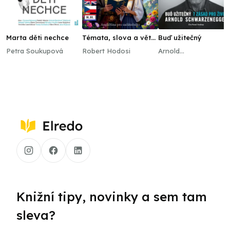
Marta děti nechce
Témata, slova a věty
Buď užitečný
A1, ENG-CZ
Petra Soukupová
Robert Hodosi
Arnold
Schwarzenegger
Knižní tipy, novinky a sem tam
sleva?