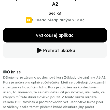
A2
299 Kč
s Elredo předplatným
289 Kč
Vyzkoušej aplikaci
Přehrát ukázku
O knize
Děkujeme za zájem o poslechový kurz Základy ukrajinštiny A1-A2.
Kurz je určen pro úplné začátečníky, kteří se potřebují dorozumět
s ukrajinsky hovořícími lidmi. Kurz je založen na kontextovém
učení, to znamená, že se nebudete učit jen slovíčka, ale i věty, ve
kterých můžete daná slovíčka použít. V tomto kurzu najdete
celkem 1100 slovíček a procvičovacích vět. Jednotlivé lekce jsou
rozděleny podle témat, přičemž každé obsahuje jiný počet