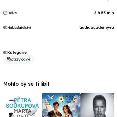
8 h 55 min
Délka
audioacademyeu
Nakladatelství
Kategorie
Jazykové
Mohlo by se ti líbit