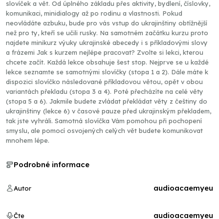
slovíček a vět. Od úplného základu přes aktivity, bydlení, číslovky,
komunikaci, minidialogy až po rodinu a vlastnosti. Pokud
neovládáte azbuku, bude pro vás vstup do ukrajinštiny obtížnější
než pro ty, kteří se učili rusky. Na samotném začátku kurzu proto
najdete minikurz výuky ukrajinské abecedy i s příkladovými slovy
a frázemi Jak s kurzem nejlépe pracovat? Zvolte si lekci, kterou
chcete začít. Každá lekce obsahuje šest stop. Nejprve se u každé
lekce seznamte se samotnými slovíčky (stopa 1 a 2). Dále máte k
dispozici slovíčko následované příkladovou větou, opět v obou
variantách překladu (stopa 3 a 4). Poté přecházíte na celé věty
(stopa 5 a 6). Jakmile budete zvládat překládat věty z češtiny do
ukrajinštiny (lekce 6) v časové pauze před ukrajinským překladem,
tak jste vyhráli. Samotná slovíčka Vám pomohou při pochopení
smyslu, ale pomocí osvojených celých vět budete komunikovat
mnohem lépe.
Podrobné informace
audioacaemyeu
Autor
audioacaemyeu
Čte