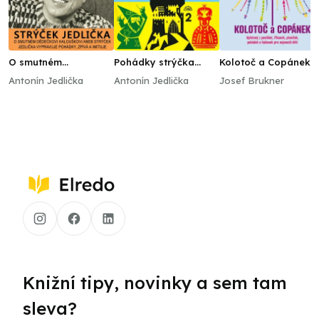
O smutném
Pohádky strýčka
Kolotoč a Copánek
dědečkovi
Jedličky 2.
upletený z povídání,
Antonín Jedlička
Antonín Jedlička
Josef Brukner
Halouškovi aneb
říkanek, písniček a
Strýček Jedlička
hádanek pro nejmen
vypravuje pohádky,
děti
zpívá a imituje
Knižní tipy, novinky a sem tam
sleva?